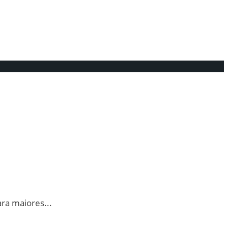
ara maiores
...