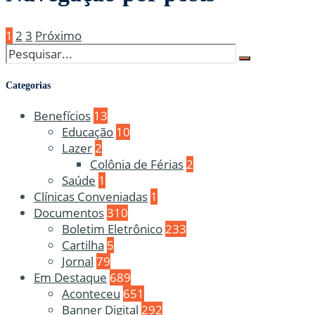
1
2
3
Próximo
Categorias
Benefícios
13
Educação
10
Lazer
2
Colônia de Férias
2
Saúde
1
Clínicas Conveniadas
1
Documentos
310
Boletim Eletrônico
233
Cartilha
5
Jornal
79
Em Destaque
689
Aconteceu
651
Banner Digital
292