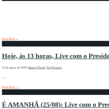
A PRIMEIRA VEZ A GENTE NUN
DA QUARENTENA, DA PANDEMI
26 de agosto de 2020
•
Aconteceu
,
Em Destaque
Read More
→
Hoje, às 13 horas, Live com o Pres
25 de agosto de 2020
•
Banner Digital
,
Em Destaque
...
Read More
→
É AMANHÃ (25/08): Live com o Pre