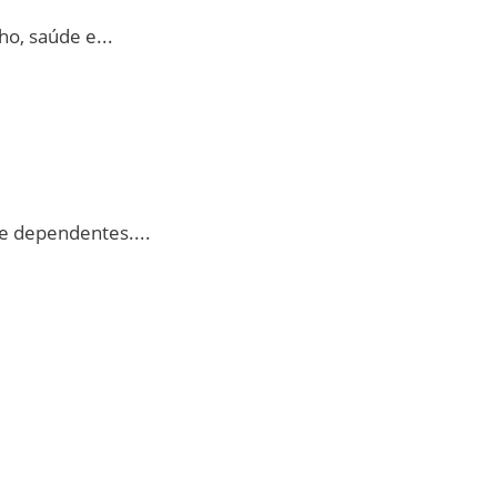
lho, saúde e
...
 e dependentes.
...