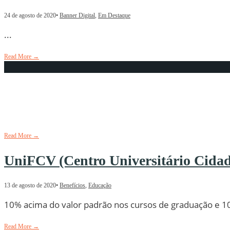
24 de agosto de 2020
•
Banner Digital
,
Em Destaque
...
Read More
→
Jornal “O Borracheiro” 24 de Agost
24 de agosto de 2020
•
Documentos
,
Jornal
Read More
→
UniFCV (Centro Universitário Cidad
13 de agosto de 2020
•
Benefícios
,
Educação
10% acima do valor padrão nos cursos de graduação e 1
Read More
→