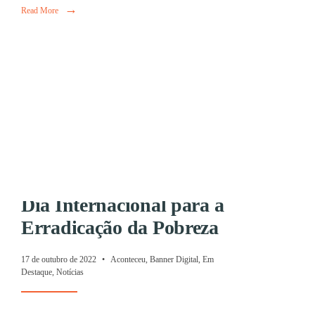
SINDICAL BILA
→
Read More
INTERNACIONA
18 de outubro de 2022
•
Aconteceu
,
Em Destaque
,
Notícias
,
Relações Int
Dia Internacional para a
Erradicação da Pobreza
17 de outubro de 2022
•
Aconteceu
,
Banner Digital
,
Em
Destaque
,
Notícias
...