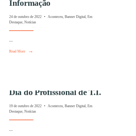
Informação
PASSOU A SER 
24 de outubro de 2022
•
Aconteceu
,
Banner Digital
,
Em
ODONTO
Destaque
,
Notícias
...
24 de outubro de 2022
•
Aconteceu
,
Banner Digital
,
Em Destaque
,
Notíci
→
Read More
Dia do Profissional de T.I.
19 de outubro de 2022
•
Aconteceu
,
Banner Digital
,
Em
SUCESSO TOTAL
Destaque
,
Notícias
ENCERRA INTE
...