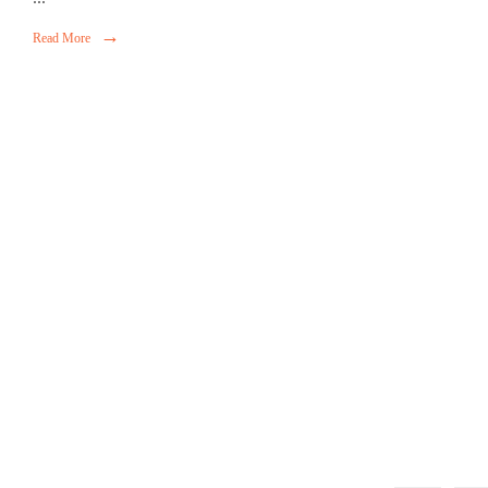
→
Read More
Dia do Professor
15 de outubro de 2022
•
Aconteceu
,
Banner Digital
,
Em Destaque
,
Notíci