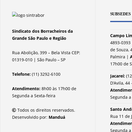
SUBSEDES
Sindicato dos Borracheiros da
Campo Lim
Grande São Paulo e Região
4893-0393 
de Souza, 4
Rua Abolição, 399 – Bela Vista CEP:
Palmira |
01319-010 | São Paulo – SP
17h00 de S
Telefone:
(11) 3292-6100
Jacareí:
(12
D’Avila, 44 
Atendimento:
8h00 às 17h00 de
Atendime
Segunda a Sexta-feira
Segunda a 
Santo And
Todos os direitos reservados.
Rua 11 de 
Desenvolvido por:
Manduá
Atendime
Segunda a 