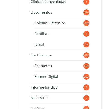
Clínicas Conveniadas
1
Documentos
310
Boletim Eletrônico
233
Cartilha
5
Jornal
79
Em Destaque
692
Aconteceu
654
Banner Digital
292
Informe Jurídico
5
NIPOMED
7
Notícias
475