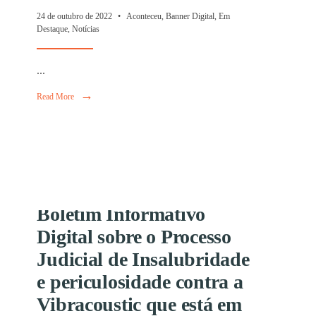
REALIZADO HUB
24 de outubro de 2022
•
Aconteceu
,
Banner Digital
,
Em
Destaque
,
Notícias
...
→
Read More
as
→
Read More
Boletim Informativo
Digital sobre o Processo
! SINTRABOR
Judicial de Insalubridade
e periculosidade contra a
RCÂMBIO
Vibracoustic que está em