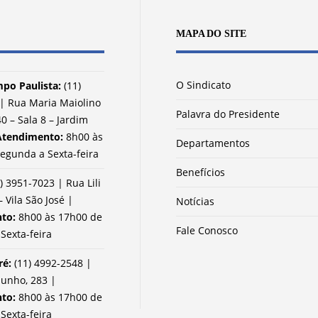
MAPA DO SITE
O Sindicato
po Paulista:
(11)
| Rua Maria Maiolino
Palavra do Presidente
0 – Sala 8 – Jardim
Atendimento:
8h00 às
Departamentos
egunda a Sexta-feira
Benefícios
) 3951-7023 | Rua Lili
– Vila São José |
Notícias
nto:
8h00 às 17h00 de
Fale Conosco
Sexta-feira
ré:
(11) 4992-2548 |
Junho, 283 |
nto:
8h00 às 17h00 de
Sexta-feira