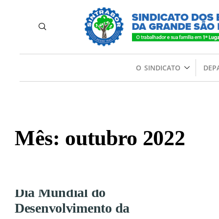
FEDERAÇÃO NA
ADVOGADOS FAZ
EM DEFESA DA 
O SINDICATO
DEP
2º TURNO DAS E
26 de outubro de 2022
•
Aconteceu
,
Em Destaque
,
Notícias
COMUNICADO I
Mês:
outubro 2022
ATENDIMENTO 
NA REGIÃO DE 
Dia Mundial do
COMPANHEIROS
Desenvolvimento da