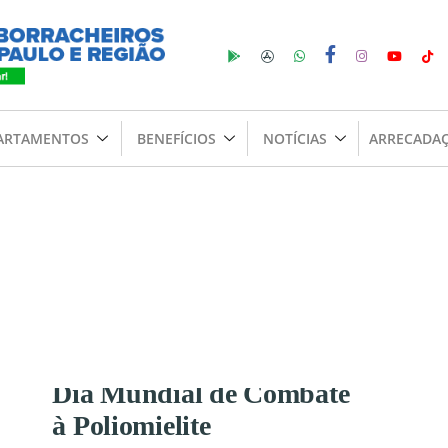
CIONAL DOS
 NOTA PÚBLICA
DEMOCRACIA NO
ARTAMENTOS
BENEFÍCIOS
NOTÍCIAS
ARRECADA
LEIÇÕES
→
Read More
MPORTANTE:
ODONTOLÓGICO
DIADEMA AOS
Dia Mundial de Combate
 DA BORRACHA
à Poliomielite