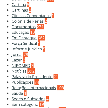
Cartilha
5
Cartilhas
2
Clínicas Conveniadas
1
Colônia de Férias
2
Documentos
271
Educação
10
Em Destaque
682
Força Sindical
1
Informe Jurídico
5
Jornal
79
Lazer
2
NIPOMED
7
Notícias
392
Palavra do Presidente
21
Publicações
74
Relações Internacionais
109
Saúde
1
Sedes e Subsedes
4
Sem categoria
19