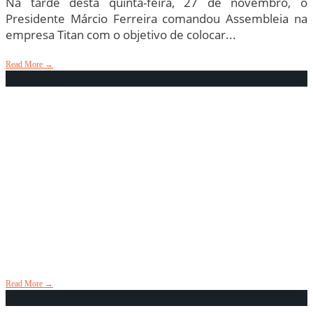
Na tarde desta quinta-feira, 27 de novembro, o
Presidente Márcio Ferreira comandou Assembleia na
empresa Titan com o objetivo de colocar
...
Read More
→
TRABALHADORES(AS) DA
BRIDGESTONE APROVAM EM
ASSEMBLEIA AS PRINCIPAIS
REIVINDICAÇÕES PARA
CAMPANHA SALARIAL 2026
NAS PNEUMÁTICAS
26 de novembro de 2025
•
Aconteceu
,
Em Destaque
Read More
→