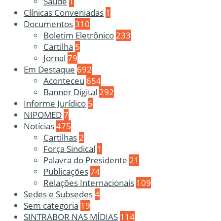
Saúde
1
Clínicas Conveniadas
1
Documentos
310
Boletim Eletrônico
233
Cartilha
5
Jornal
79
Em Destaque
692
Aconteceu
654
Banner Digital
292
Informe Jurídico
5
NIPOMED
7
Notícias
475
Cartilhas
2
Força Sindical
1
Palavra do Presidente
21
Publicações
74
Relações Internacionais
109
Sedes e Subsedes
4
Sem categoria
19
SINTRABOR NAS MÍDIAS
114