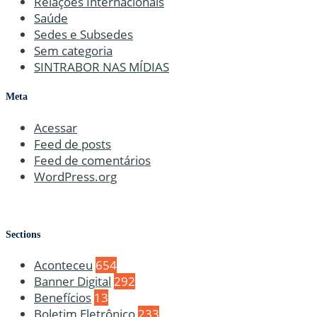
Relações Internacionais
Saúde
Sedes e Subsedes
Sem categoria
SINTRABOR NAS MÍDIAS
Meta
Acessar
Feed de posts
Feed de comentários
WordPress.org
Sections
Aconteceu
654
Banner Digital
292
Benefícios
13
Boletim Eletrônico
233