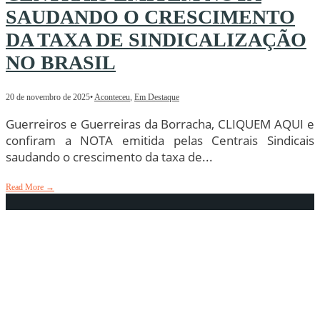
SAUDANDO O CRESCIMENTO
DA TAXA DE SINDICALIZAÇÃO
NO BRASIL
20 de novembro de 2025
•
Aconteceu
,
Em Destaque
Guerreiros e Guerreiras da Borracha, CLIQUEM AQUI e
confiram a NOTA emitida pelas Centrais Sindicais
saudando o crescimento da taxa de
...
Read More
→
Rádio Peão Brasil repercute agenda
com datas das Assembleias da
Campanha Salarial 2026 que serão
realizadas pelo SINTRABOR em