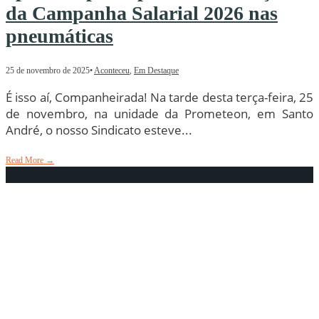
da Campanha Salarial 2026 nas
pneumáticas
25 de novembro de 2025
•
Aconteceu
,
Em Destaque
É isso aí, Companheirada! Na tarde desta terça-feira, 25
de novembro, na unidade da Prometeon, em Santo
André, o nosso Sindicato esteve
...
Read More
→
FENABOR, SINTRABOR e
SINDBORRACHA participam de
Encontro Internacional de
Borracheiros no México
24 de novembro de 2025
•
Aconteceu
,
Em Destaque
,
Relações Internacionais