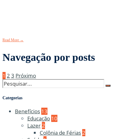
Portas de Fábricas das empresas do
Setor das Pneumáticas
19 de novembro de 2025
•
SINTRABOR NAS MÍDIAS
Read More
→
Navegação por posts
1
2
3
Próximo
Categorias
Benefícios
13
Educação
10
Lazer
2
Colônia de Férias
2