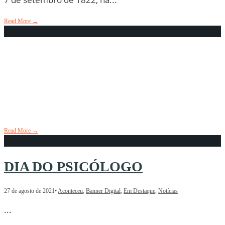
Read More
→
DIA NACIONAL DA
CONSCIENTIZAÇÃO SOBRE A
ESCLEROSE MÚLTIPLA
30 de agosto de 2021
•
Aconteceu
,
Banner Digital
,
Em Destaque
,
Notícias
Read More
→
DIA DO PSICÓLOGO
27 de agosto de 2021
•
Aconteceu
,
Banner Digital
,
Em Destaque
,
Notícias
...