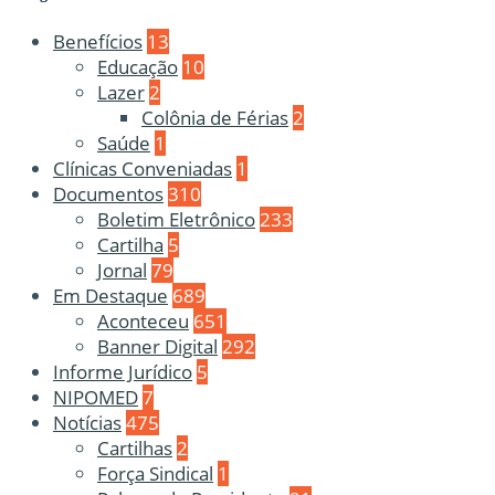
Benefícios
13
Educação
10
Lazer
2
Colônia de Férias
2
Saúde
1
Clínicas Conveniadas
1
Documentos
310
Boletim Eletrônico
233
Cartilha
5
Jornal
79
Em Destaque
689
Aconteceu
651
Banner Digital
292
Informe Jurídico
5
NIPOMED
7
Notícias
475
Cartilhas
2
Força Sindical
1