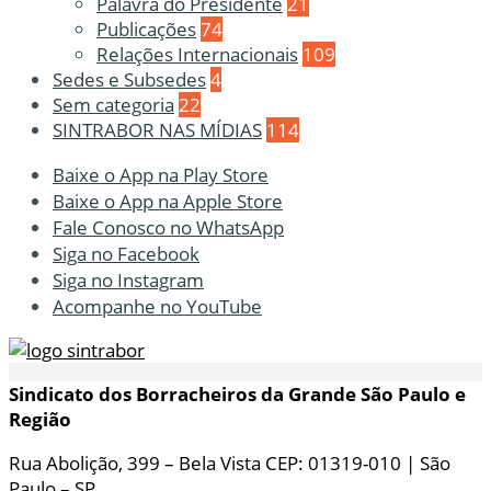
Palavra do Presidente
21
Publicações
74
Relações Internacionais
109
Sedes e Subsedes
4
Sem categoria
22
SINTRABOR NAS MÍDIAS
114
Baixe o App na Play Store
Baixe o App na Apple Store
Fale Conosco no WhatsApp
Siga no Facebook
Siga no Instagram
Acompanhe no YouTube
Sindicato dos Borracheiros da Grande São Paulo e
Região
Rua Abolição, 399 – Bela Vista CEP: 01319-010 | São
Paulo – SP