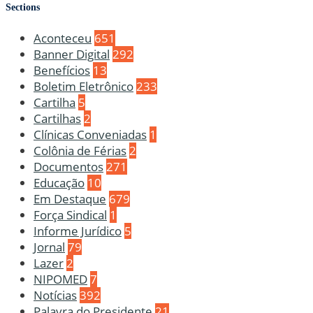
Sections
Aconteceu
651
Banner Digital
292
Benefícios
13
Boletim Eletrônico
233
Cartilha
5
Cartilhas
2
Clínicas Conveniadas
1
Colônia de Férias
2
Documentos
271
Educação
10
Em Destaque
679
Força Sindical
1
Informe Jurídico
5
Jornal
79
Lazer
2
NIPOMED
7
Notícias
392
Palavra do Presidente
21