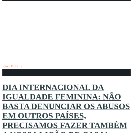
Clínica Sorriso Integral passa a
atender a partir de 1° de setembro
trabalhadores da região de Santo
André
31 de agosto de 2021
•
Aconteceu
,
Banner Digital
,
Em Destaque
,
Notícias
• 2 Comments
Read More
→
DIA INTERNACIONAL DA
IGUALDADE FEMININA: NÃO
BASTA DENUNCIAR OS ABUSOS
EM OUTROS PAÍSES,
PRECISAMOS FAZER TAMBÉM