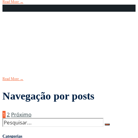
Read More
→
SINTRABOR AMPLIA
SERVIÇOS DO JURÍDICO NAS
CAUSAS ATENDIDAS DO
“DIREITO CIVIL E FAMÍLIA”
11 de agosto de 2021
•
Aconteceu
,
Em Destaque
,
Notícias
Read More
→
Navegação por posts
1
2
Próximo
Categorias