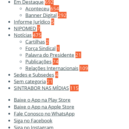
Em Destaque
692
Aconteceu
654
Banner Digital
292
Informe Jurídico
5
NIPOMED
7
Notícias
475
Cartilhas
2
Força Sindical
1
Palavra do Presidente
21
Publicações
74
Relações Internacionais
109
Sedes e Subsedes
4
Sem categoria
21
SINTRABOR NAS MÍDIAS
115
Baixe o App na Play Store
Baixe o App na Apple Store
Fale Conosco no WhatsApp
Siga no Facebook
Siga no Instagram