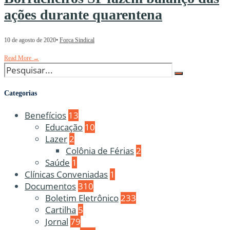
ações durante quarentena
10 de agosto de 2020
•
Força Sindical
Read More
→
Categorias
Benefícios
13
Educação
10
Lazer
2
Colônia de Férias
2
Saúde
1
Clínicas Conveniadas
1
Documentos
310
Boletim Eletrônico
233
Cartilha
5
Jornal
79