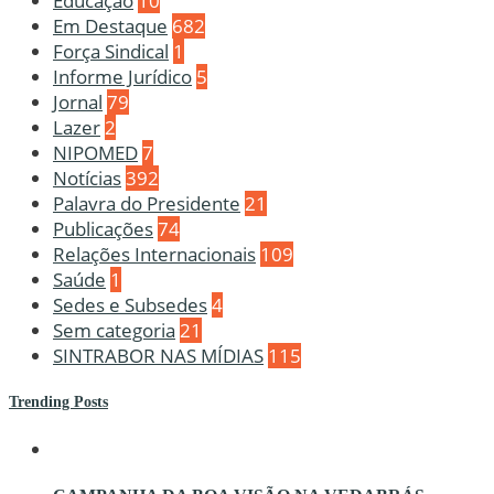
Educação
10
Em Destaque
682
Força Sindical
1
Informe Jurídico
5
Jornal
79
Lazer
2
NIPOMED
7
Notícias
392
Palavra do Presidente
21
Publicações
74
Relações Internacionais
109
Saúde
1
Sedes e Subsedes
4
Sem categoria
21
SINTRABOR NAS MÍDIAS
115
Trending Posts