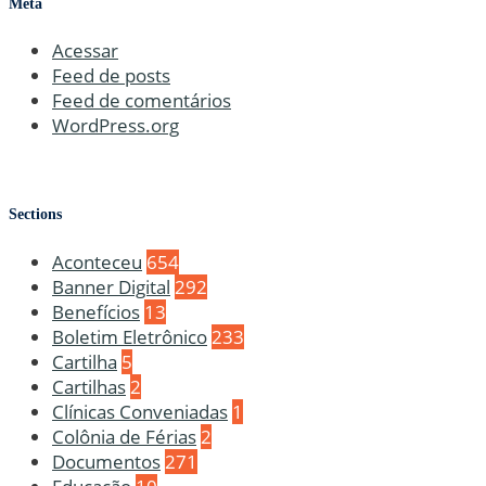
Meta
Acessar
Feed de posts
Feed de comentários
WordPress.org
Sections
Aconteceu
654
Banner Digital
292
Benefícios
13
Boletim Eletrônico
233
Cartilha
5
Cartilhas
2
Clínicas Conveniadas
1
Colônia de Férias
2
Documentos
271