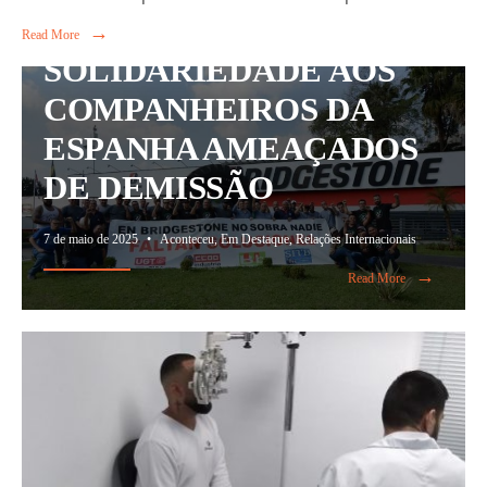
SANTO ANDRÉ EM
→
Read More
SOLIDARIEDADE AOS
COMPANHEIROS DA
ESPANHA AMEAÇADOS
DE DEMISSÃO
7 de maio de 2025
•
Aconteceu
,
Em Destaque
,
Relações Internacionais
→
Read More