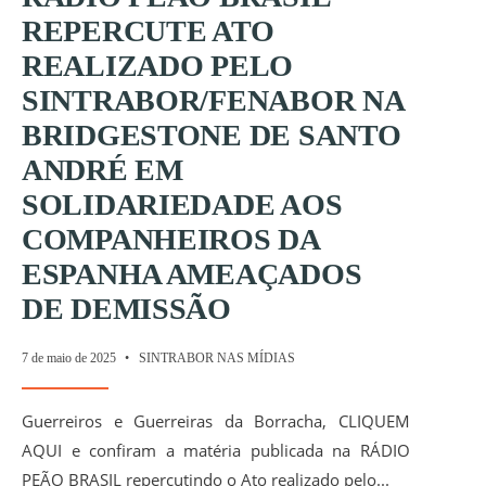
REPERCUTE ATO
REALIZADO PELO
SINTRABOR/FENABOR NA
BRIDGESTONE DE SANTO
ANDRÉ EM
SOLIDARIEDADE AOS
COMPANHEIROS DA
ESPANHA AMEAÇADOS
DE DEMISSÃO
7 de maio de 2025
•
SINTRABOR NAS MÍDIAS
SINTRABOR/FENABOR
Guerreiros e Guerreiras da Borracha, CLIQUEM
REALIZAM ATO NA
AQUI e confiram a matéria publicada na RÁDIO
BRIDGESTONE DE
PEÃO BRASIL repercutindo o Ato realizado pelo
...