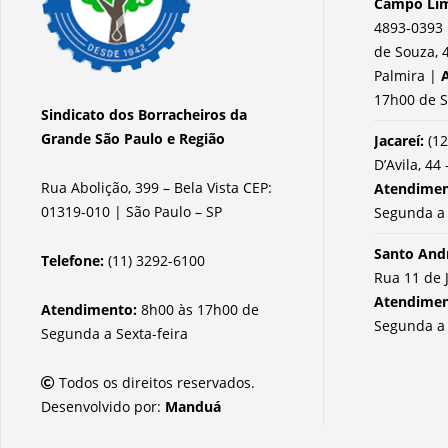
Campo Lim
4893-0393 
de Souza, 4
Palmira |
17h00 de S
Sindicato dos Borracheiros da
Grande São Paulo e Região
Jacareí:
(12
D’Avila, 44 
Rua Abolição, 399 – Bela Vista CEP:
Atendime
01319-010 | São Paulo – SP
Segunda a 
Santo And
Telefone:
(11) 3292-6100
Rua 11 de 
Atendime
Atendimento:
8h00 às 17h00 de
Segunda a 
Segunda a Sexta-feira
Todos os direitos reservados.
Desenvolvido por:
Manduá