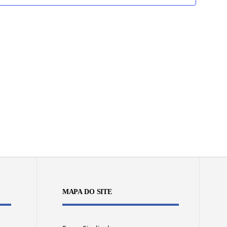
visuais
de
Eventos
MAPA DO SITE