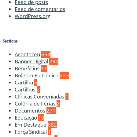
Feed de posts
Feed de comentários
WordPress.org
Sections
Aconteceu
654
Banner Digital
292
Benefícios
13
Boletim Eletrônico
233
Cartilha
5
Cartilhas
2
Clínicas Conveniadas
1
Colônia de Férias
2
Documentos
271
Educação
10
Em Destaque
682
Força Sindical
1