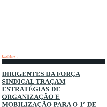
Rádio Peão Brasil repercute
Boletim Especial produzido pelo
DIEESE e que foi distribuído pelo
SINTRABOR no Encontro de
Mulheres Borracheiras 2025
7 de abril de 2025
•
SINTRABOR NAS MÍDIAS
Read More
→
DIRIGENTES DA FORÇA
SINDICAL TRAÇAM
ESTRATÉGIAS DE
ORGANIZAÇÃO E
MOBILIZAÇÃO PARA O 1° DE