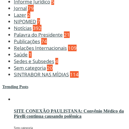
Informe Jurídico
5
Jornal
79
Lazer
2
NIPOMED
7
Notícias
392
Palavra do Presidente
21
Publicações
74
Relações Internacionais
109
Saúde
1
Sedes e Subsedes
4
Sem categoria
20
SINTRABOR NAS MÍDIAS
114
Trending Posts
SITE CONEXÃO PAULISTANA: Convênio Médico da
Pirelli continua causando polêmica
Sem categoria