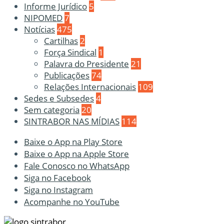
Informe Jurídico
5
NIPOMED
7
Notícias
475
Cartilhas
2
Força Sindical
1
Palavra do Presidente
21
Publicações
74
Relações Internacionais
109
Sedes e Subsedes
4
Sem categoria
20
SINTRABOR NAS MÍDIAS
114
Baixe o App na Play Store
Baixe o App na Apple Store
Fale Conosco no WhatsApp
Siga no Facebook
Siga no Instagram
Acompanhe no YouTube