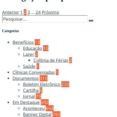
Anterior
1
2
3
…
24
Próximo
Categorias
Benefícios
13
Educação
10
Lazer
2
Colônia de Férias
2
Saúde
1
Clínicas Conveniadas
1
Documentos
310
Boletim Eletrônico
233
Cartilha
5
Jornal
79
Em Destaque
692
Aconteceu
654
Banner Digital
292