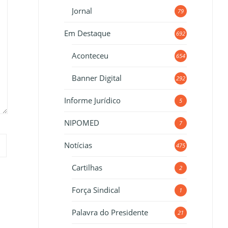
Jornal
79
Em Destaque
692
Aconteceu
654
Banner Digital
292
Informe Jurídico
5
NIPOMED
7
Notícias
475
Cartilhas
2
Força Sindical
1
Palavra do Presidente
21