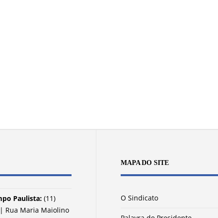
MAPA DO SITE
O Sindicato
po Paulista:
(11)
| Rua Maria Maiolino
Palavra do Presidente