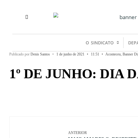
O SINDICATO
DEP
Publicado por
Denis Santos
•
1 de junho de 2021
•
11:51
•
Aconteceu
,
Banner Dig
1º DE JUNHO: DIA 
ANTERIOR