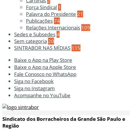
Cartilhas
2
Força Sindical
1
Palavra do Presidente
21
Publicações
74
Relações Internacionais
109
Sedes e Subsedes
4
Sem categoria
20
SINTRABOR NAS MÍDIAS
115
Baixe o App na Play Store
Baixe o App na Apple Store
Fale Conosco no WhatsApp
Siga no Facebook
Siga no Instagram
Acompanhe no YouTube
Sindicato dos Borracheiros da Grande São Paulo e
Região