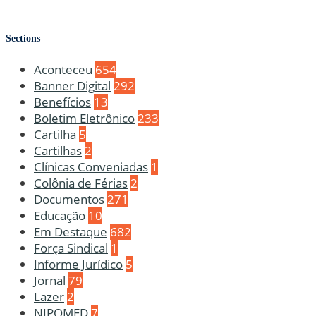
Sections
Aconteceu
654
Banner Digital
292
Benefícios
13
Boletim Eletrônico
233
Cartilha
5
Cartilhas
2
Clínicas Conveniadas
1
Colônia de Férias
2
Documentos
271
Educação
10
Em Destaque
682
Força Sindical
1
Informe Jurídico
5
Jornal
79
Lazer
2
NIPOMED
7