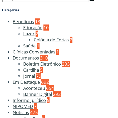
Categorias
Benefícios
13
Educação
10
Lazer
2
Colônia de Férias
2
Saúde
1
Clínicas Conveniadas
1
Documentos
310
Boletim Eletrônico
233
Cartilha
5
Jornal
79
Em Destaque
692
Aconteceu
654
Banner Digital
292
Informe Jurídico
5
NIPOMED
7
Notícias
475