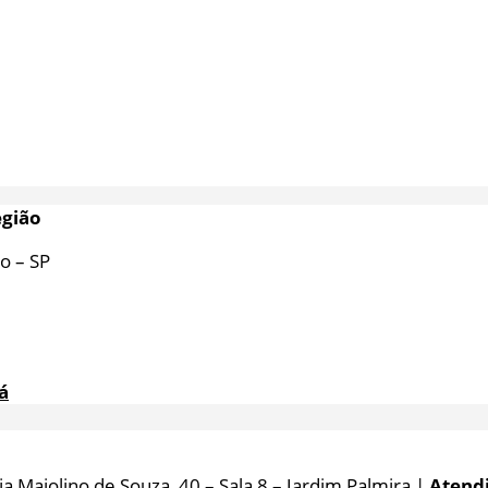
egião
o – SP
á
 Maiolino de Souza, 40 – Sala 8 – Jardim Palmira |
Atend