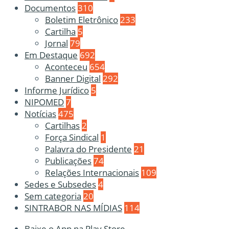
Documentos
310
Boletim Eletrônico
233
Cartilha
5
Jornal
79
Em Destaque
692
Aconteceu
654
Banner Digital
292
Informe Jurídico
5
NIPOMED
7
Notícias
475
Cartilhas
2
Força Sindical
1
Palavra do Presidente
21
Publicações
74
Relações Internacionais
109
Sedes e Subsedes
4
Sem categoria
20
SINTRABOR NAS MÍDIAS
114
Baixe o App na Play Store