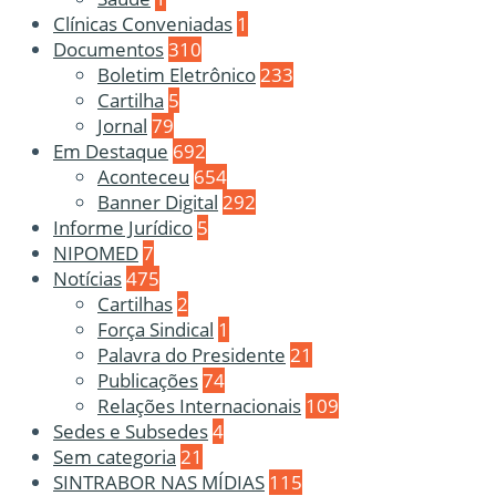
Clínicas Conveniadas
1
Documentos
310
Boletim Eletrônico
233
Cartilha
5
Jornal
79
Em Destaque
692
Aconteceu
654
Banner Digital
292
Informe Jurídico
5
NIPOMED
7
Notícias
475
Cartilhas
2
Força Sindical
1
Palavra do Presidente
21
Publicações
74
Relações Internacionais
109
Sedes e Subsedes
4
Sem categoria
21
SINTRABOR NAS MÍDIAS
115