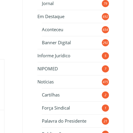
Jornal
79
Em Destaque
692
Aconteceu
654
Banner Digital
292
Informe Jurídico
5
NIPOMED
7
Notícias
475
Cartilhas
2
Força Sindical
1
Palavra do Presidente
21