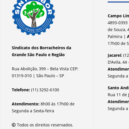
Campo Lim
4893-0393 
de Souza, 4
Palmira |
17h00 de S
Sindicato dos Borracheiros da
Grande São Paulo e Região
Jacareí:
(12
D’Avila, 44 
Rua Abolição, 399 – Bela Vista CEP:
Atendime
01319-010 | São Paulo – SP
Segunda a 
Santo And
Telefone:
(11) 3292-6100
Rua 11 de 
Atendime
Atendimento:
8h00 às 17h00 de
Segunda a 
Segunda a Sexta-feira
Todos os direitos reservados.