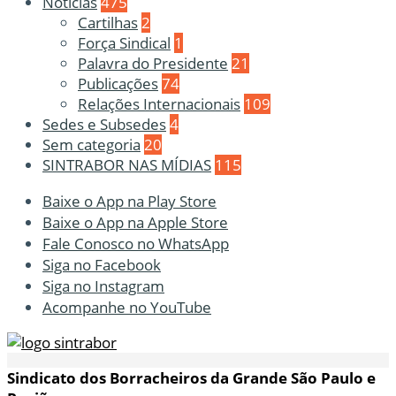
Notícias
475
Cartilhas
2
Força Sindical
1
Palavra do Presidente
21
Publicações
74
Relações Internacionais
109
Sedes e Subsedes
4
Sem categoria
20
SINTRABOR NAS MÍDIAS
115
Baixe o App na Play Store
Baixe o App na Apple Store
Fale Conosco no WhatsApp
Siga no Facebook
Siga no Instagram
Acompanhe no YouTube
Sindicato dos Borracheiros da Grande São Paulo e