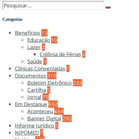
Categorias
Benefícios
13
Educação
10
Lazer
2
Colônia de Férias
2
Saúde
1
Clínicas Conveniadas
1
Documentos
310
Boletim Eletrônico
233
Cartilha
5
Jornal
79
Em Destaque
692
Aconteceu
654
Banner Digital
292
Informe Jurídico
5
NIPOMED
7