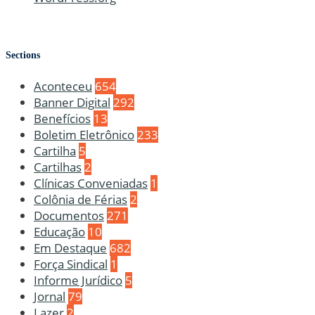
Sections
Aconteceu
654
Banner Digital
292
Benefícios
13
Boletim Eletrônico
233
Cartilha
5
Cartilhas
2
Clínicas Conveniadas
1
Colônia de Férias
2
Documentos
271
Educação
10
Em Destaque
682
Força Sindical
1
Informe Jurídico
5
Jornal
79
Lazer
2