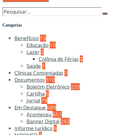
Categorias
Benefícios
13
Educação
10
Lazer
2
Colônia de Férias
2
Saúde
1
Clínicas Conveniadas
1
Documentos
310
Boletim Eletrônico
233
Cartilha
5
Jornal
79
Em Destaque
689
Aconteceu
651
Banner Digital
292
Informe Jurídico
5