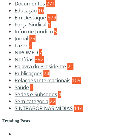
Documentos
271
Educação
10
Em Destaque
679
Força Sindical
1
Informe Jurídico
5
Jornal
79
Lazer
2
NIPOMED
7
Notícias
392
Palavra do Presidente
21
Publicações
74
Relações Internacionais
109
Saúde
1
Sedes e Subsedes
4
Sem categoria
22
SINTRABOR NAS MÍDIAS
114
Trending Posts