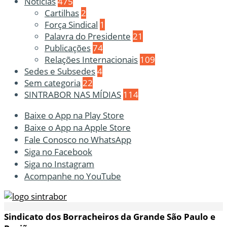
Notícias
475
Cartilhas
2
Força Sindical
1
Palavra do Presidente
21
Publicações
74
Relações Internacionais
109
Sedes e Subsedes
4
Sem categoria
22
SINTRABOR NAS MÍDIAS
114
Baixe o App na Play Store
Baixe o App na Apple Store
Fale Conosco no WhatsApp
Siga no Facebook
Siga no Instagram
Acompanhe no YouTube
Sindicato dos Borracheiros da Grande São Paulo e