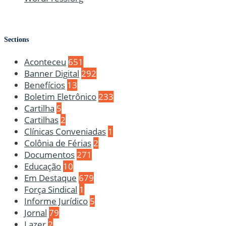
Sections
Aconteceu
651
Banner Digital
292
Benefícios
13
Boletim Eletrônico
233
Cartilha
5
Cartilhas
2
Clínicas Conveniadas
1
Colônia de Férias
2
Documentos
271
Educação
10
Em Destaque
679
Força Sindical
1
Informe Jurídico
5
Jornal
79
Lazer
2