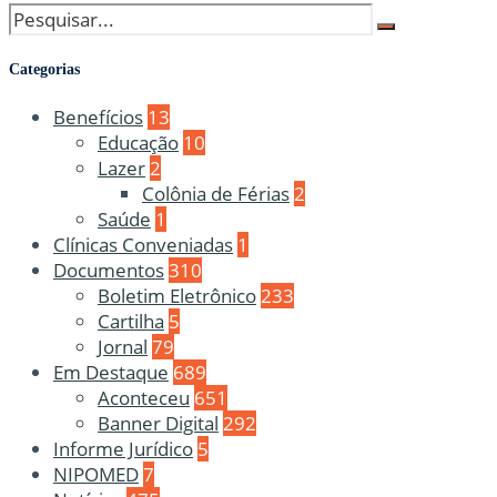
Categorias
Benefícios
13
Educação
10
Lazer
2
Colônia de Férias
2
Saúde
1
Clínicas Conveniadas
1
Documentos
310
Boletim Eletrônico
233
Cartilha
5
Jornal
79
Em Destaque
689
Aconteceu
651
Banner Digital
292
Informe Jurídico
5
NIPOMED
7