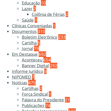
Educação
10
Lazer
2
Colônia de Férias
2
Saúde
1
Clínicas Conveniadas
1
Documentos
310
Boletim Eletrônico
233
Cartilha
5
Jornal
79
Em Destaque
692
Aconteceu
654
Banner Digital
292
Informe Jurídico
5
NIPOMED
7
Notícias
475
Cartilhas
2
Força Sindical
1
Palavra do Presidente
21
Publicações
74