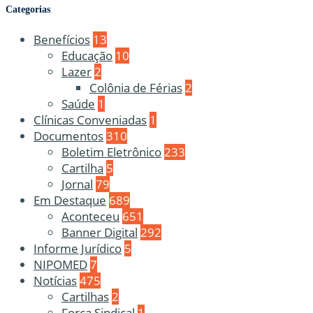
Categorias
Benefícios
13
Educação
10
Lazer
2
Colônia de Férias
2
Saúde
1
Clínicas Conveniadas
1
Documentos
310
Boletim Eletrônico
233
Cartilha
5
Jornal
79
Em Destaque
689
Aconteceu
651
Banner Digital
292
Informe Jurídico
5
NIPOMED
7
Notícias
475
Cartilhas
2
Força Sindical
1