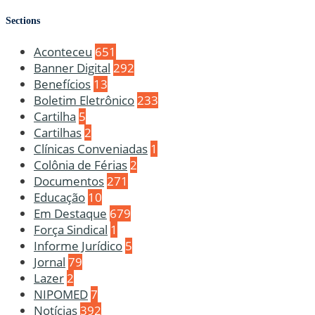
Sections
Aconteceu
651
Banner Digital
292
Benefícios
13
Boletim Eletrônico
233
Cartilha
5
Cartilhas
2
Clínicas Conveniadas
1
Colônia de Férias
2
Documentos
271
Educação
10
Em Destaque
679
Força Sindical
1
Informe Jurídico
5
Jornal
79
Lazer
2
NIPOMED
7
Notícias
392