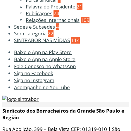
Palavra do Presidente
21
Publicações
74
Relações Internacionais
109
Sedes e Subsedes
4
Sem categoria
22
SINTRABOR NAS MÍDIAS
114
Baixe o App na Play Store
Baixe o App na Apple Store
Fale Conosco no WhatsApp
Siga no Facebook
Siga no Instagram
Acompanhe no YouTube
Sindicato dos Borracheiros da Grande São Paulo e
Região
Rua Abolição, 399 – Bela Vista CEP: 01319-010 | São