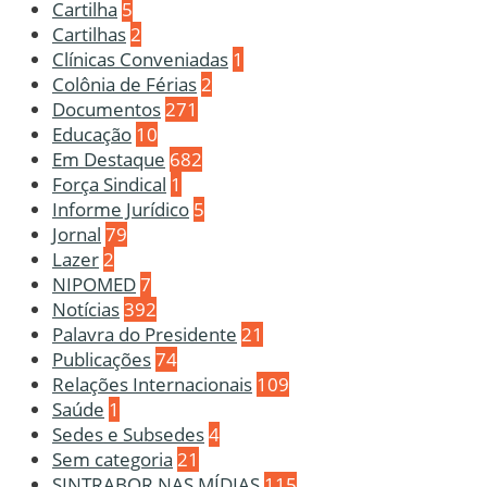
Cartilha
5
Cartilhas
2
Clínicas Conveniadas
1
Colônia de Férias
2
Documentos
271
Educação
10
Em Destaque
682
Força Sindical
1
Informe Jurídico
5
Jornal
79
Lazer
2
NIPOMED
7
Notícias
392
Palavra do Presidente
21
Publicações
74
Relações Internacionais
109
Saúde
1
Sedes e Subsedes
4
Sem categoria
21
SINTRABOR NAS MÍDIAS
115