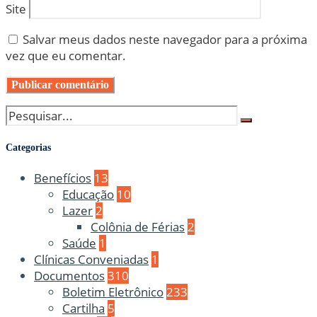
Site
Salvar meus dados neste navegador para a próxima
vez que eu comentar.
Categorias
Benefícios
13
Educação
10
Lazer
2
Colônia de Férias
2
Saúde
1
Clínicas Conveniadas
1
Documentos
310
Boletim Eletrônico
233
Cartilha
5