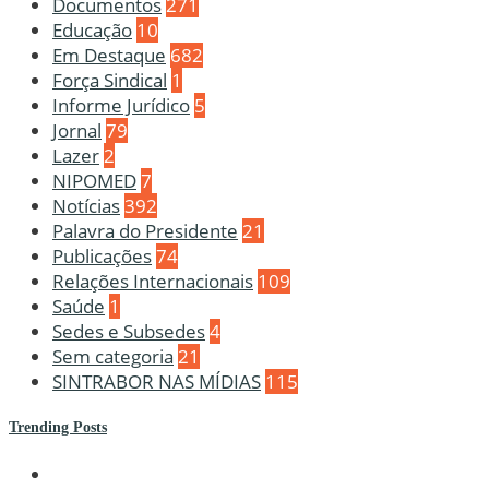
Documentos
271
Educação
10
Em Destaque
682
Força Sindical
1
Informe Jurídico
5
Jornal
79
Lazer
2
NIPOMED
7
Notícias
392
Palavra do Presidente
21
Publicações
74
Relações Internacionais
109
Saúde
1
Sedes e Subsedes
4
Sem categoria
21
SINTRABOR NAS MÍDIAS
115
Trending Posts