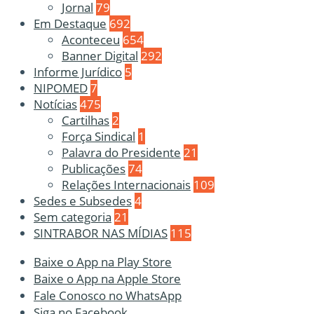
Jornal
79
Em Destaque
692
Aconteceu
654
Banner Digital
292
Informe Jurídico
5
NIPOMED
7
Notícias
475
Cartilhas
2
Força Sindical
1
Palavra do Presidente
21
Publicações
74
Relações Internacionais
109
Sedes e Subsedes
4
Sem categoria
21
SINTRABOR NAS MÍDIAS
115
Baixe o App na Play Store
Baixe o App na Apple Store
Fale Conosco no WhatsApp
Siga no Facebook