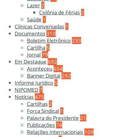
Lazer
2
Colônia de Férias
2
Saúde
1
Clínicas Conveniadas
1
Documentos
310
Boletim Eletrônico
233
Cartilha
5
Jornal
79
Em Destaque
692
Aconteceu
654
Banner Digital
292
Informe Jurídico
5
NIPOMED
7
Notícias
475
Cartilhas
2
Força Sindical
1
Palavra do Presidente
21
Publicações
74
Relações Internacionais
109