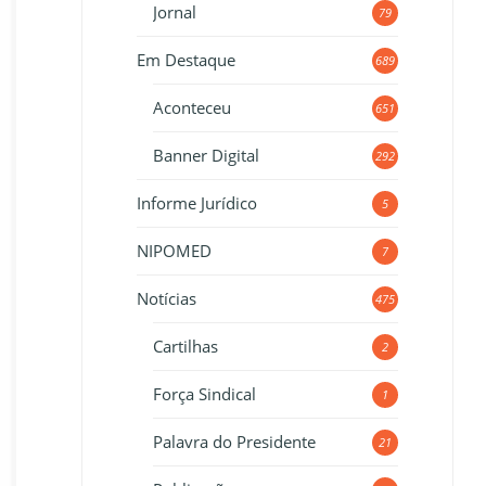
Jornal
79
Em Destaque
689
Aconteceu
651
Banner Digital
292
Informe Jurídico
5
NIPOMED
7
Notícias
475
Cartilhas
2
Força Sindical
1
Palavra do Presidente
21