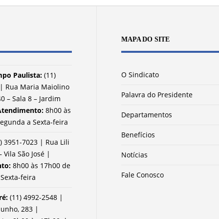
MAPA DO SITE
O Sindicato
po Paulista:
(11)
| Rua Maria Maiolino
Palavra do Presidente
0 – Sala 8 – Jardim
Atendimento:
8h00 às
Departamentos
egunda a Sexta-feira
Benefícios
) 3951-7023 | Rua Lili
– Vila São José |
Notícias
nto:
8h00 às 17h00 de
Fale Conosco
Sexta-feira
ré:
(11) 4992-2548 |
Junho, 283 |