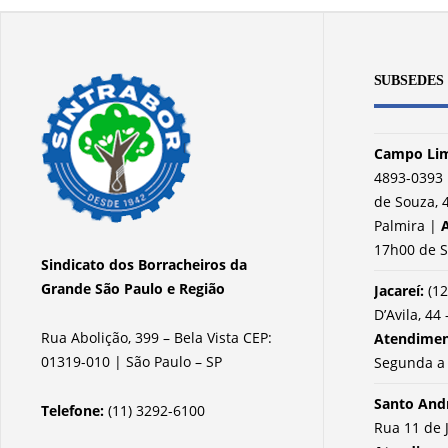
SUBSEDES
Campo Lim
4893-0393 
de Souza, 4
Palmira |
17h00 de S
Sindicato dos Borracheiros da
Grande São Paulo e Região
Jacareí:
(12
D’Avila, 44 
Rua Abolição, 399 – Bela Vista CEP:
Atendime
01319-010 | São Paulo – SP
Segunda a 
Santo And
Telefone:
(11) 3292-6100
Rua 11 de 