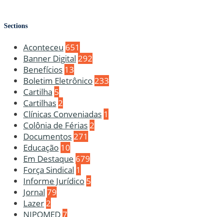
Sections
Aconteceu
651
Banner Digital
292
Benefícios
13
Boletim Eletrônico
233
Cartilha
5
Cartilhas
2
Clínicas Conveniadas
1
Colônia de Férias
2
Documentos
271
Educação
10
Em Destaque
679
Força Sindical
1
Informe Jurídico
5
Jornal
79
Lazer
2
NIPOMED
7