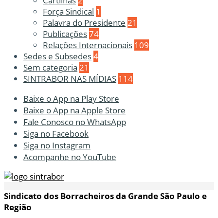
Cartilhas
2
Força Sindical
1
Palavra do Presidente
21
Publicações
74
Relações Internacionais
109
Sedes e Subsedes
4
Sem categoria
21
SINTRABOR NAS MÍDIAS
114
Baixe o App na Play Store
Baixe o App na Apple Store
Fale Conosco no WhatsApp
Siga no Facebook
Siga no Instagram
Acompanhe no YouTube
Sindicato dos Borracheiros da Grande São Paulo e
Região