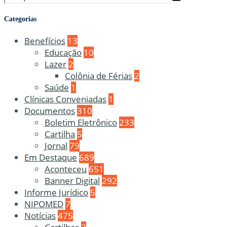
Categorias
Benefícios
13
Educação
10
Lazer
2
Colônia de Férias
2
Saúde
1
Clínicas Conveniadas
1
Documentos
310
Boletim Eletrônico
233
Cartilha
5
Jornal
79
Em Destaque
689
Aconteceu
651
Banner Digital
292
Informe Jurídico
5
NIPOMED
7
Notícias
475