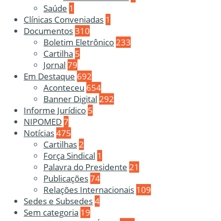
Saúde
1
Clínicas Conveniadas
1
Documentos
310
Boletim Eletrônico
233
Cartilha
5
Jornal
79
Em Destaque
692
Aconteceu
654
Banner Digital
292
Informe Jurídico
5
NIPOMED
7
Notícias
475
Cartilhas
2
Força Sindical
1
Palavra do Presidente
21
Publicações
74
Relações Internacionais
109
Sedes e Subsedes
4
Sem categoria
19