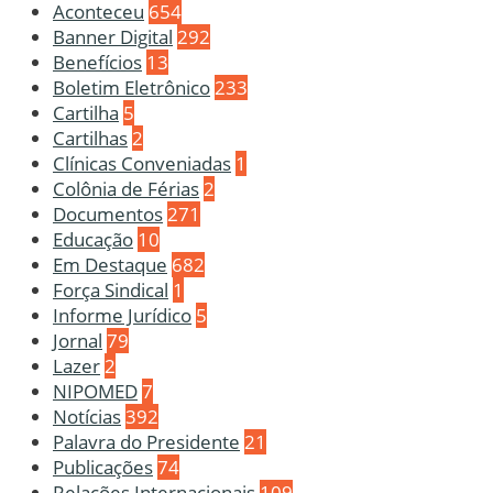
Aconteceu
654
Banner Digital
292
Benefícios
13
Boletim Eletrônico
233
Cartilha
5
Cartilhas
2
Clínicas Conveniadas
1
Colônia de Férias
2
Documentos
271
Educação
10
Em Destaque
682
Força Sindical
1
Informe Jurídico
5
Jornal
79
Lazer
2
NIPOMED
7
Notícias
392
Palavra do Presidente
21
Publicações
74
Relações Internacionais
109