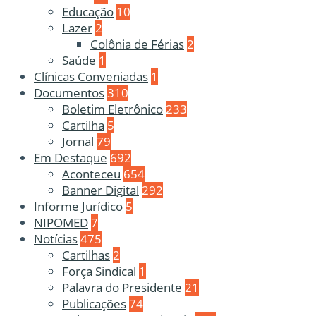
Educação
10
Lazer
2
Colônia de Férias
2
Saúde
1
Clínicas Conveniadas
1
Documentos
310
Boletim Eletrônico
233
Cartilha
5
Jornal
79
Em Destaque
692
Aconteceu
654
Banner Digital
292
Informe Jurídico
5
NIPOMED
7
Notícias
475
Cartilhas
2
Força Sindical
1
Palavra do Presidente
21
Publicações
74