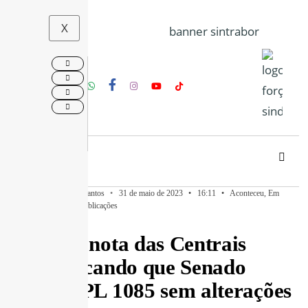
X
Publicado por
Denis Santos
•
31 de maio de 2023
•
16:11
•
Aconteceu
,
Em
Destaque
,
Notícias
,
Publicações
Confira nota das Centrais
reivindicando que Senado
aprove PL 1085 sem alterações