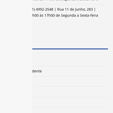
Santo André:
(11) 4992-2548 | Rua 11 de Junho, 283 |
Atendimento:
8h00 às 17h00 de Segunda a Sexta-feira
MAPA DO SITE
O Sindicato
Palavra do Presidente
Departamentos
Benefícios
Notícias
Fale Conosco