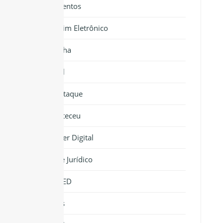
Documentos
Boletim Eletrônico
Cartilha
Jornal
Em Destaque
Aconteceu
Banner Digital
Informe Jurídico
NIPOMED
Notícias