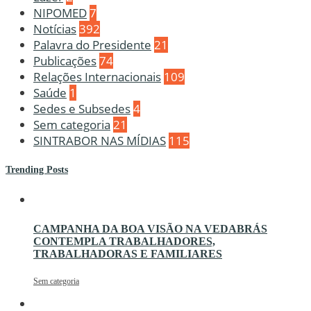
NIPOMED
7
Notícias
392
Palavra do Presidente
21
Publicações
74
Relações Internacionais
109
Saúde
1
Sedes e Subsedes
4
Sem categoria
21
SINTRABOR NAS MÍDIAS
115
Trending Posts
CAMPANHA DA BOA VISÃO NA VEDABRÁS
CONTEMPLA TRABALHADORES,
TRABALHADORAS E FAMILIARES
Sem categoria