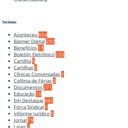
Sections
Aconteceu
654
Banner Digital
292
Benefícios
13
Boletim Eletrônico
233
Cartilha
5
Cartilhas
2
Clínicas Conveniadas
1
Colônia de Férias
2
Documentos
271
Educação
10
Em Destaque
682
Força Sindical
1
Informe Jurídico
5
Jornal
79
Lazer
2