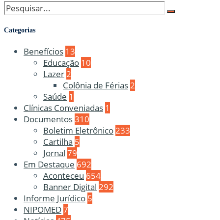
Categorias
Benefícios
13
Educação
10
Lazer
2
Colônia de Férias
2
Saúde
1
Clínicas Conveniadas
1
Documentos
310
Boletim Eletrônico
233
Cartilha
5
Jornal
79
Em Destaque
692
Aconteceu
654
Banner Digital
292
Informe Jurídico
5
NIPOMED
7