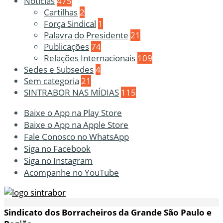
Notícias
475
Cartilhas
2
Força Sindical
1
Palavra do Presidente
21
Publicações
74
Relações Internacionais
109
Sedes e Subsedes
4
Sem categoria
21
SINTRABOR NAS MÍDIAS
115
Baixe o App na Play Store
Baixe o App na Apple Store
Fale Conosco no WhatsApp
Siga no Facebook
Siga no Instagram
Acompanhe no YouTube
Sindicato dos Borracheiros da Grande São Paulo e