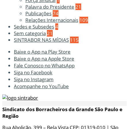
Força Sindical
1
Palavra do Presidente
21
Publicações
74
Relações Internacionais
109
Sedes e Subsedes
4
Sem categoria
21
SINTRABOR NAS MÍDIAS
115
Baixe o App na Play Store
Baixe o App na Apple Store
Fale Conosco no WhatsApp
Siga no Facebook
Siga no Instagram
Acompanhe no YouTube
Sindicato dos Borracheiros da Grande São Paulo e
Região
Rua Abolição, 399 – Bela Vista CEP: 01319-010 | São