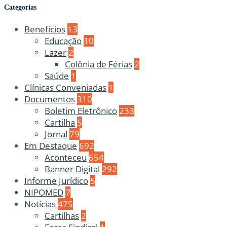
Categorias
Benefícios
13
Educação
10
Lazer
2
Colônia de Férias
2
Saúde
1
Clínicas Conveniadas
1
Documentos
310
Boletim Eletrônico
233
Cartilha
5
Jornal
79
Em Destaque
692
Aconteceu
654
Banner Digital
292
Informe Jurídico
5
NIPOMED
7
Notícias
475
Cartilhas
2