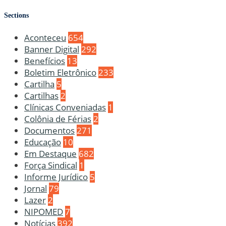
Sections
Aconteceu
654
Banner Digital
292
Benefícios
13
Boletim Eletrônico
233
Cartilha
5
Cartilhas
2
Clínicas Conveniadas
1
Colônia de Férias
2
Documentos
271
Educação
10
Em Destaque
682
Força Sindical
1
Informe Jurídico
5
Jornal
79
Lazer
2
NIPOMED
7
Notícias
392