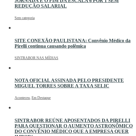
JORNADA E O FIM DA ESCALA 6 POR 1 SEM
REDUÇÃO SALARIAL
Sem categoria
SITE CONEXÃO PAULISTANA: Convênio Médico da
Pirelli continua causando polêmica
SINTRABOR NAS MÍDIAS
NOTA OFICIAL ASSINADA PELO PRESIDENTE
MIGUEL TORRES SOBRE A TAXA SELIC
Aconteceu
,
Em Destaque
SINTRABOR REÚNE APOSENTADOS DA PIRELLI
PARA QUESTIONAR O AUMENTO ASTRONÔMICO
DO CONVÊNIO MÉDICO QUE A EMPRESA QUER