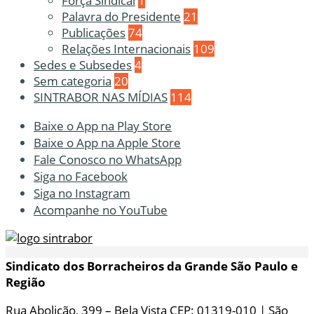
Força Sindical
1
Palavra do Presidente
21
Publicações
74
Relações Internacionais
109
Sedes e Subsedes
4
Sem categoria
20
SINTRABOR NAS MÍDIAS
114
Baixe o App na Play Store
Baixe o App na Apple Store
Fale Conosco no WhatsApp
Siga no Facebook
Siga no Instagram
Acompanhe no YouTube
Sindicato dos Borracheiros da Grande São Paulo e
Região
Rua Abolição, 399 – Bela Vista CEP: 01319-010 | São