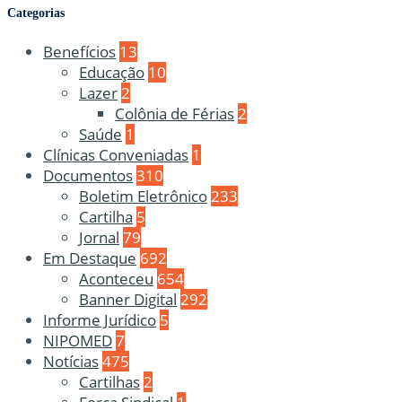
Categorias
Benefícios
13
Educação
10
Lazer
2
Colônia de Férias
2
Saúde
1
Clínicas Conveniadas
1
Documentos
310
Boletim Eletrônico
233
Cartilha
5
Jornal
79
Em Destaque
692
Aconteceu
654
Banner Digital
292
Informe Jurídico
5
NIPOMED
7
Notícias
475
Cartilhas
2