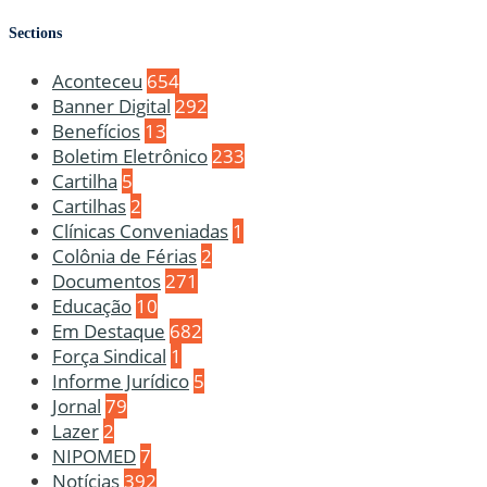
Sections
Aconteceu
654
Banner Digital
292
Benefícios
13
Boletim Eletrônico
233
Cartilha
5
Cartilhas
2
Clínicas Conveniadas
1
Colônia de Férias
2
Documentos
271
Educação
10
Em Destaque
682
Força Sindical
1
Informe Jurídico
5
Jornal
79
Lazer
2
NIPOMED
7
Notícias
392