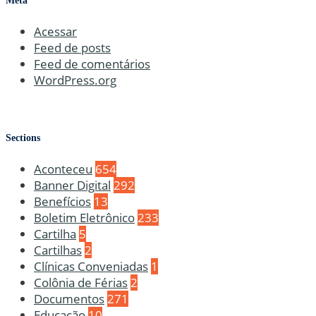
Meta
Acessar
Feed de posts
Feed de comentários
WordPress.org
Sections
Aconteceu
654
Banner Digital
292
Benefícios
13
Boletim Eletrônico
233
Cartilha
5
Cartilhas
2
Clínicas Conveniadas
1
Colônia de Férias
2
Documentos
271
Educação
10