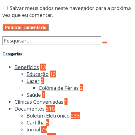
Salvar meus dados neste navegador para a próxima
vez que eu comentar.
Categorias
Benefícios
13
Educação
10
Lazer
2
Colônia de Férias
2
Saúde
1
Clínicas Conveniadas
1
Documentos
310
Boletim Eletrônico
233
Cartilha
5
Jornal
79