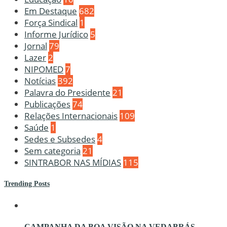
Em Destaque
682
Força Sindical
1
Informe Jurídico
5
Jornal
79
Lazer
2
NIPOMED
7
Notícias
392
Palavra do Presidente
21
Publicações
74
Relações Internacionais
109
Saúde
1
Sedes e Subsedes
4
Sem categoria
21
SINTRABOR NAS MÍDIAS
115
Trending Posts
CAMPANHA DA BOA VISÃO NA VEDABRÁS