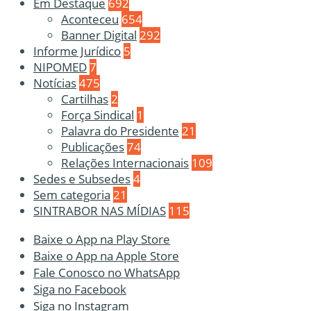
Em Destaque
692
Aconteceu
654
Banner Digital
292
Informe Jurídico
5
NIPOMED
7
Notícias
475
Cartilhas
2
Força Sindical
1
Palavra do Presidente
21
Publicações
74
Relações Internacionais
109
Sedes e Subsedes
4
Sem categoria
21
SINTRABOR NAS MÍDIAS
115
Baixe o App na Play Store
Baixe o App na Apple Store
Fale Conosco no WhatsApp
Siga no Facebook
Siga no Instagram