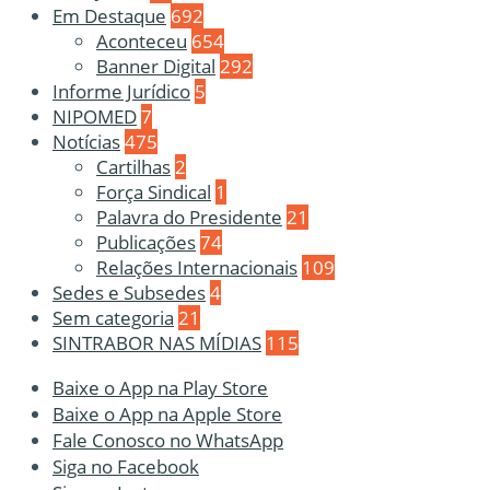
Em Destaque
692
Aconteceu
654
Banner Digital
292
Informe Jurídico
5
NIPOMED
7
Notícias
475
Cartilhas
2
Força Sindical
1
Palavra do Presidente
21
Publicações
74
Relações Internacionais
109
Sedes e Subsedes
4
Sem categoria
21
SINTRABOR NAS MÍDIAS
115
Baixe o App na Play Store
Baixe o App na Apple Store
Fale Conosco no WhatsApp
Siga no Facebook