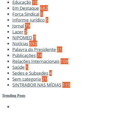
Educação
10
Em Destaque
682
Força Sindical
1
Informe Jurídico
5
Jornal
79
Lazer
2
NIPOMED
7
Notícias
392
Palavra do Presidente
21
Publicações
74
Relações Internacionais
109
Saúde
1
Sedes e Subsedes
4
Sem categoria
21
SINTRABOR NAS MÍDIAS
115
Trending Posts