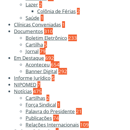
Lazer
2
Colônia de Férias
2
Saúde
1
Clínicas Conveniadas
1
Documentos
310
Boletim Eletrônico
233
Cartilha
5
Jornal
79
Em Destaque
692
Aconteceu
654
Banner Digital
292
Informe Jurídico
5
NIPOMED
7
Notícias
475
Cartilhas
2
Força Sindical
1
Palavra do Presidente
21
Publicações
74
Relações Internacionais
109