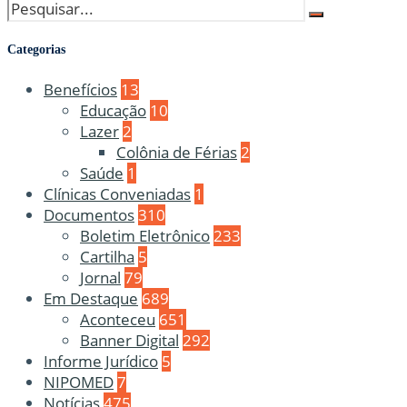
Categorias
Benefícios
13
Educação
10
Lazer
2
Colônia de Férias
2
Saúde
1
Clínicas Conveniadas
1
Documentos
310
Boletim Eletrônico
233
Cartilha
5
Jornal
79
Em Destaque
689
Aconteceu
651
Banner Digital
292
Informe Jurídico
5
NIPOMED
7
Notícias
475