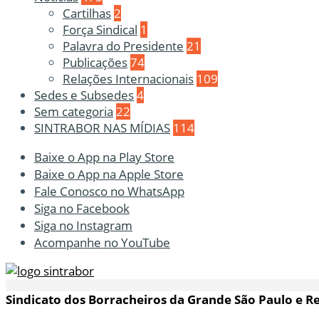
Cartilhas
2
Força Sindical
1
Palavra do Presidente
21
Publicações
74
Relações Internacionais
109
Sedes e Subsedes
4
Sem categoria
22
SINTRABOR NAS MÍDIAS
114
Baixe o App na Play Store
Baixe o App na Apple Store
Fale Conosco no WhatsApp
Siga no Facebook
Siga no Instagram
Acompanhe no YouTube
Sindicato dos Borracheiros da Grande São Paulo e R