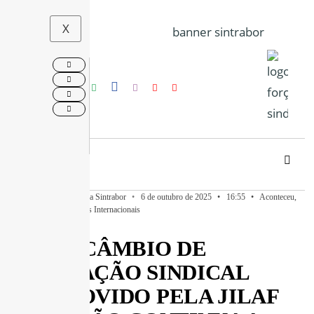
X
Publicado por
Imprensa Sintrabor
•
6 de outubro de 2025
•
16:55
•
Aconteceu
,
Em Destaque
,
Relações Internacionais
INTERCÂMBIO DE
FORMAÇÃO SINDICAL
PROMOVIDO PELA JILAF