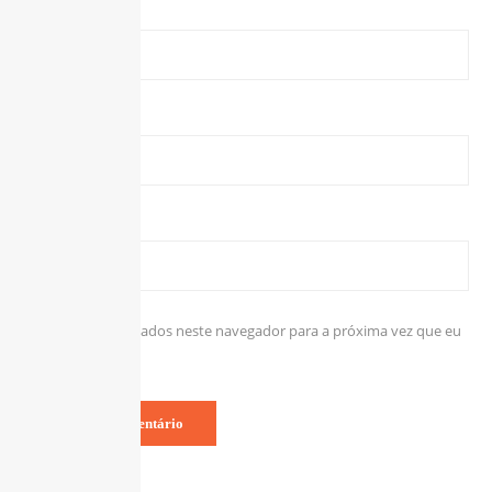
Nome
*
E-mail
*
Site
Salvar meus dados neste navegador para a próxima vez que eu
comentar.