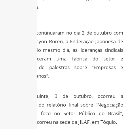
Regulamentos.
Os trabalhos continuaram no dia 2 de outubro com
as visitas a Unyon Roren, a Federação Japonesa de
Transporte. No mesmo dia, as lideranças sindicais
ainda conheceram uma fábrica do setor e
participaram de palestras sobre “Empresas e
Direitos Humanos”.
No dia seguinte, 3 de outubro, ocorreu a
apresentação do relatório final sobre “Negociação
Coletiva com foco no Setor Público do Brasil”,
reunião que ocorreu na sede da JILAF, em Tóquio.