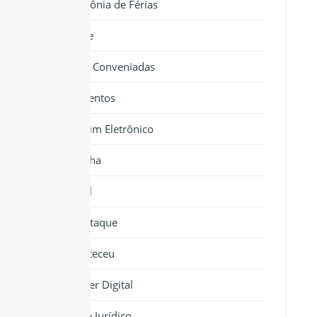
Colônia de Férias
Saúde
Clínicas Conveniadas
Documentos
Boletim Eletrônico
Cartilha
Jornal
Em Destaque
Aconteceu
Banner Digital
Informe Jurídico