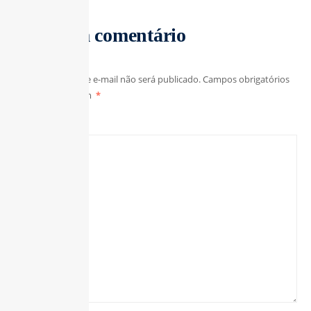
Deixe um comentário
O seu endereço de e-mail não será publicado.
Campos obrigatórios
são marcados com
*
Comentário
*