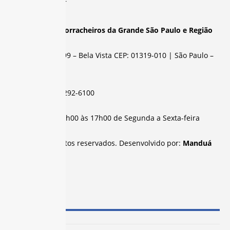
Sindicato dos Borracheiros da Grande São Paulo e Região
Rua Abolição, 399 – Bela Vista CEP: 01319-010 | São Paulo –
SP
Telefone:
(11) 3292-6100
Atendimento:
8h00 às 17h00 de Segunda a Sexta-feira
Todos os direitos reservados. Desenvolvido por:
Manduá
SUBSEDES