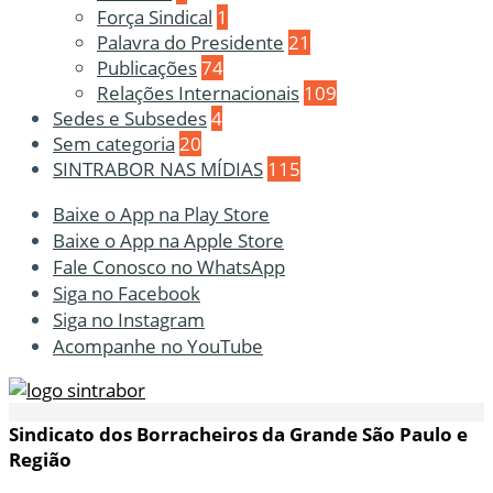
Força Sindical
1
Palavra do Presidente
21
Publicações
74
Relações Internacionais
109
Sedes e Subsedes
4
Sem categoria
20
SINTRABOR NAS MÍDIAS
115
Baixe o App na Play Store
Baixe o App na Apple Store
Fale Conosco no WhatsApp
Siga no Facebook
Siga no Instagram
Acompanhe no YouTube
Sindicato dos Borracheiros da Grande São Paulo e
Região