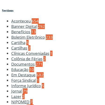
Sections
Aconteceu
654
Banner Digital
292
Benefícios
13
Boletim Eletrônico
233
Cartilha
5
Cartilhas
2
Clínicas Conveniadas
1
Colônia de Férias
2
Documentos
271
Educação
10
Em Destaque
682
Força Sindical
1
Informe Jurídico
5
Jornal
79
Lazer
2
NIPOMED
7