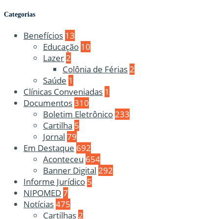
Categorias
Benefícios
13
Educação
10
Lazer
2
Colônia de Férias
2
Saúde
1
Clínicas Conveniadas
1
Documentos
310
Boletim Eletrônico
233
Cartilha
5
Jornal
79
Em Destaque
692
Aconteceu
654
Banner Digital
292
Informe Jurídico
5
NIPOMED
7
Notícias
475
Cartilhas
2