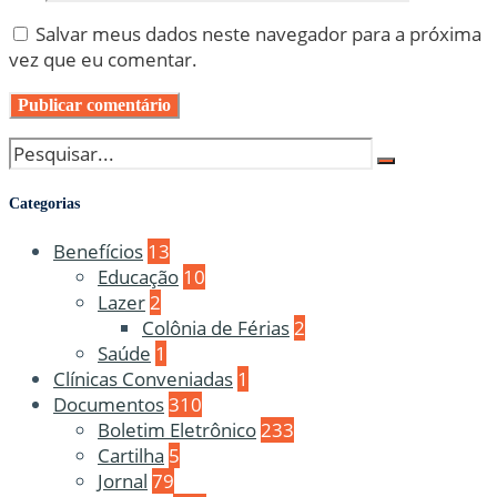
Salvar meus dados neste navegador para a próxima
vez que eu comentar.
Categorias
Benefícios
13
Educação
10
Lazer
2
Colônia de Férias
2
Saúde
1
Clínicas Conveniadas
1
Documentos
310
Boletim Eletrônico
233
Cartilha
5
Jornal
79