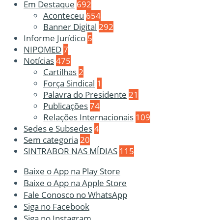
Em Destaque
692
Aconteceu
654
Banner Digital
292
Informe Jurídico
5
NIPOMED
7
Notícias
475
Cartilhas
2
Força Sindical
1
Palavra do Presidente
21
Publicações
74
Relações Internacionais
109
Sedes e Subsedes
4
Sem categoria
20
SINTRABOR NAS MÍDIAS
115
Baixe o App na Play Store
Baixe o App na Apple Store
Fale Conosco no WhatsApp
Siga no Facebook
Siga no Instagram