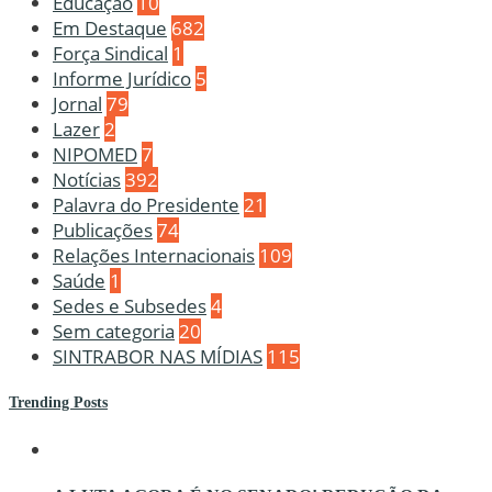
Educação
10
Em Destaque
682
Força Sindical
1
Informe Jurídico
5
Jornal
79
Lazer
2
NIPOMED
7
Notícias
392
Palavra do Presidente
21
Publicações
74
Relações Internacionais
109
Saúde
1
Sedes e Subsedes
4
Sem categoria
20
SINTRABOR NAS MÍDIAS
115
Trending Posts