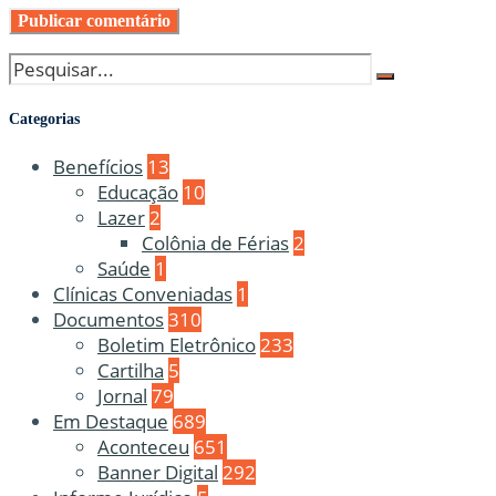
Categorias
Benefícios
13
Educação
10
Lazer
2
Colônia de Férias
2
Saúde
1
Clínicas Conveniadas
1
Documentos
310
Boletim Eletrônico
233
Cartilha
5
Jornal
79
Em Destaque
689
Aconteceu
651
Banner Digital
292