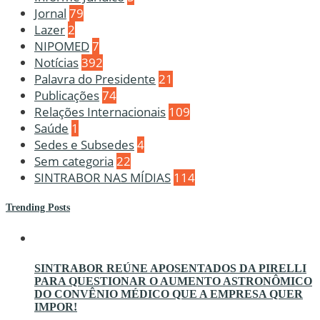
Jornal
79
Lazer
2
NIPOMED
7
Notícias
392
Palavra do Presidente
21
Publicações
74
Relações Internacionais
109
Saúde
1
Sedes e Subsedes
4
Sem categoria
22
SINTRABOR NAS MÍDIAS
114
Trending Posts
SINTRABOR REÚNE APOSENTADOS DA PIRELLI
PARA QUESTIONAR O AUMENTO ASTRONÔMICO
DO CONVÊNIO MÉDICO QUE A EMPRESA QUER
IMPOR!