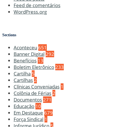
Feed de comentários
WordPress.org
Sections
Aconteceu
651
Banner Digital
292
Benefícios
13
Boletim Eletrônico
233
Cartilha
5
Cartilhas
2
Clínicas Conveniadas
1
Colônia de Férias
2
Documentos
271
Educação
10
Em Destaque
679
Força Sindical
1
Informe Jurídico
5