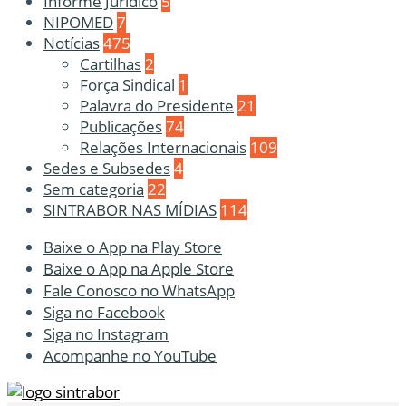
Informe Jurídico
5
NIPOMED
7
Notícias
475
Cartilhas
2
Força Sindical
1
Palavra do Presidente
21
Publicações
74
Relações Internacionais
109
Sedes e Subsedes
4
Sem categoria
22
SINTRABOR NAS MÍDIAS
114
Baixe o App na Play Store
Baixe o App na Apple Store
Fale Conosco no WhatsApp
Siga no Facebook
Siga no Instagram
Acompanhe no YouTube