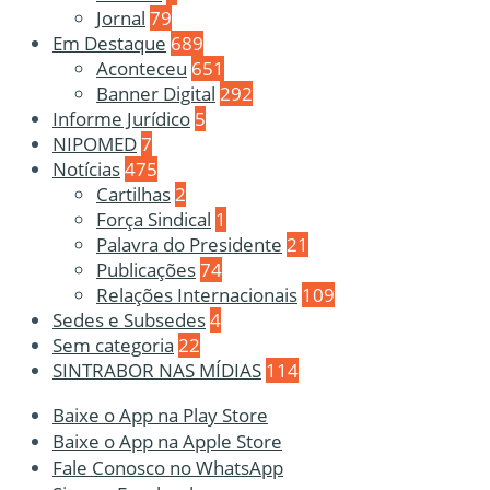
Jornal
79
Em Destaque
689
Aconteceu
651
Banner Digital
292
Informe Jurídico
5
NIPOMED
7
Notícias
475
Cartilhas
2
Força Sindical
1
Palavra do Presidente
21
Publicações
74
Relações Internacionais
109
Sedes e Subsedes
4
Sem categoria
22
SINTRABOR NAS MÍDIAS
114
Baixe o App na Play Store
Baixe o App na Apple Store
Fale Conosco no WhatsApp