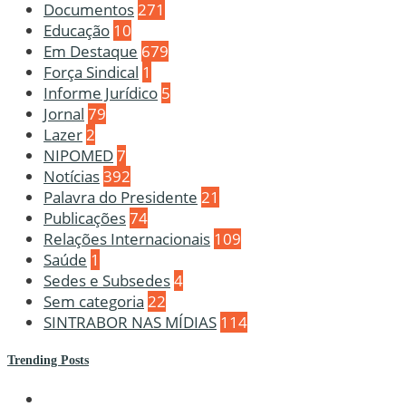
Documentos
271
Educação
10
Em Destaque
679
Força Sindical
1
Informe Jurídico
5
Jornal
79
Lazer
2
NIPOMED
7
Notícias
392
Palavra do Presidente
21
Publicações
74
Relações Internacionais
109
Saúde
1
Sedes e Subsedes
4
Sem categoria
22
SINTRABOR NAS MÍDIAS
114
Trending Posts