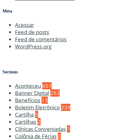
Meta
Acessar
Feed de posts
Feed de comentários
WordPress.org
Sections
Aconteceu
651
Banner Digital
292
Benefícios
13
Boletim Eletrônico
233
Cartilha
5
Cartilhas
2
Clínicas Conveniadas
1
Colônia de Férias
2