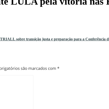
te LULA pela vitória nas 
L sobre transição justa e preparação para a Conferência da 
rigatórios são marcados com
*