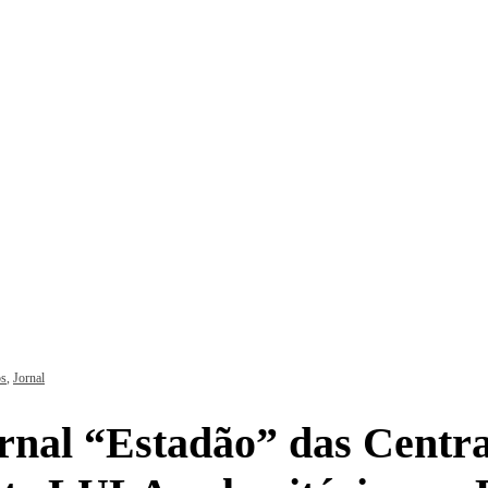
s
,
Jornal
rnal “Estadão” das Centra