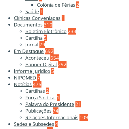
Colônia de Férias
2
Saúde
1
Clínicas Conveniadas
1
Documentos
310
Boletim Eletrônico
233
Cartilha
5
Jornal
79
Em Destaque
692
Aconteceu
654
Banner Digital
292
Informe Jurídico
5
NIPOMED
7
Notícias
475
Cartilhas
2
Força Sindical
1
Palavra do Presidente
21
Publicações
74
Relações Internacionais
109
Sedes e Subsedes
4