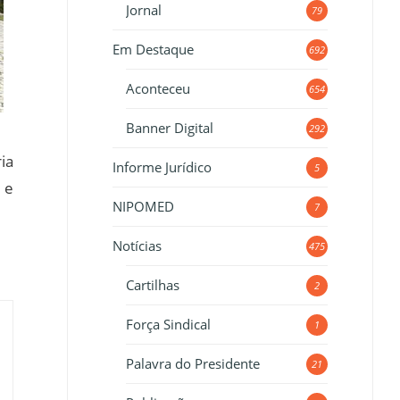
Jornal
79
Em Destaque
692
Aconteceu
654
Banner Digital
292
ia
Informe Jurídico
5
 e
NIPOMED
7
Notícias
475
Cartilhas
2
Força Sindical
1
Palavra do Presidente
21