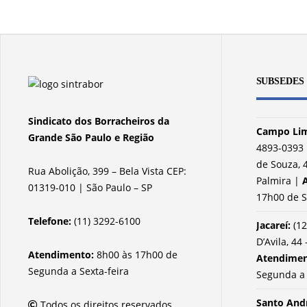
SUBSEDES
Sindicato dos Borracheiros da
Campo Lim
Grande São Paulo e Região
4893-0393 
de Souza, 4
Rua Abolição, 399 – Bela Vista CEP:
Palmira |
01319-010 | São Paulo – SP
17h00 de S
Telefone:
(11) 3292-6100
Jacareí:
(12
D’Avila, 44 
Atendimento:
8h00 às 17h00 de
Atendime
Segunda a Sexta-feira
Segunda a 
Santo And
Todos os direitos reservados.