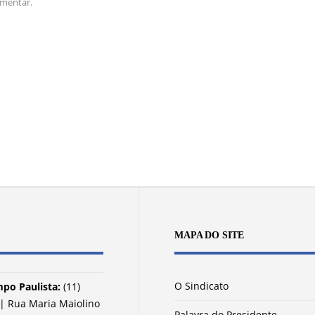
omentar.
MAPA DO SITE
O Sindicato
po Paulista:
(11)
| Rua Maria Maiolino
Palavra do Presidente