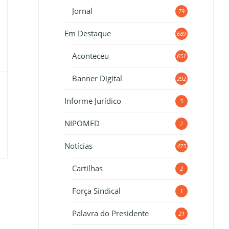
Jornal
79
Em Destaque
689
Aconteceu
651
Banner Digital
292
Informe Jurídico
5
NIPOMED
7
Notícias
475
Cartilhas
2
Força Sindical
1
Palavra do Presidente
21