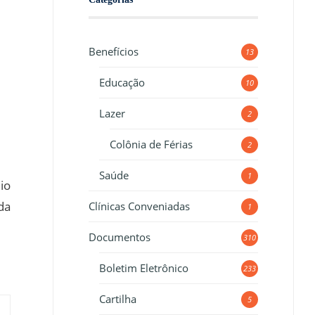
Benefícios
13
Educação
10
Lazer
2
Colônia de Férias
2
Saúde
1
io
da
Clínicas Conveniadas
1
Documentos
310
Boletim Eletrônico
233
Cartilha
5