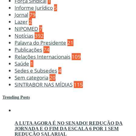
Força Sindical
1
Informe Jurídico
5
Jornal
79
Lazer
2
NIPOMED
7
Notícias
392
Palavra do Presidente
21
Publicações
74
Relações Internacionais
109
Saúde
1
Sedes e Subsedes
4
Sem categoria
20
SINTRABOR NAS MÍDIAS
115
Trending Posts
A LUTA AGORA É NO SENADO! REDUÇÃO DA
JORNADA E O FIM DA ESCALA 6 POR 1 SEM
REDUÇÃO SALARIAL