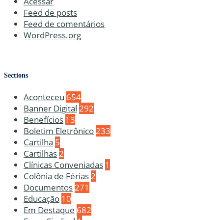
Acessar
Feed de posts
Feed de comentários
WordPress.org
Sections
Aconteceu
654
Banner Digital
292
Benefícios
13
Boletim Eletrônico
233
Cartilha
5
Cartilhas
2
Clínicas Conveniadas
1
Colônia de Férias
2
Documentos
271
Educação
10
Em Destaque
682