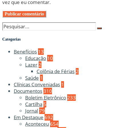
vez que eu comentar.
Categorias
Benefícios
13
Educação
10
Lazer
2
Colônia de Férias
2
Saúde
1
Clínicas Conveniadas
1
Documentos
310
Boletim Eletrônico
233
Cartilha
5
Jornal
79
Em Destaque
692
Aconteceu
654