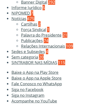
Banner Digital
292
Informe Jurídico
5
NIPOMED
7
Notícias
475
Cartilhas
2
Força Sindical
1
Palavra do Presidente
21
Publicações
74
Relações Internacionais
109
Sedes e Subsedes
4
Sem categoria
20
SINTRABOR NAS MÍDIAS
115
Baixe o App na Play Store
Baixe o App na Apple Store
Fale Conosco no WhatsApp
Siga no Facebook
Siga no Instagram
Acompanhe no YouTube