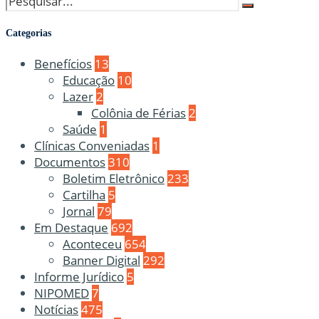
Categorias
Benefícios
13
Educação
10
Lazer
2
Colônia de Férias
2
Saúde
1
Clínicas Conveniadas
1
Documentos
310
Boletim Eletrônico
233
Cartilha
5
Jornal
79
Em Destaque
692
Aconteceu
654
Banner Digital
292
Informe Jurídico
5
NIPOMED
7
Notícias
475