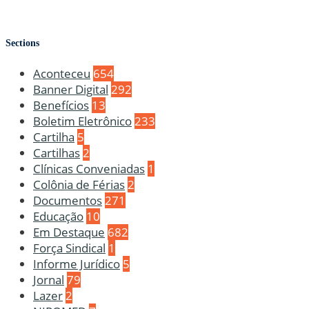
Sections
Aconteceu
654
Banner Digital
292
Benefícios
13
Boletim Eletrônico
233
Cartilha
5
Cartilhas
2
Clínicas Conveniadas
1
Colônia de Férias
2
Documentos
271
Educação
10
Em Destaque
682
Força Sindical
1
Informe Jurídico
5
Jornal
79
Lazer
2