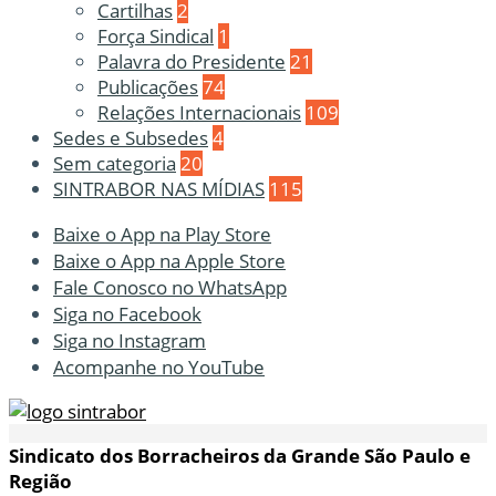
Cartilhas
2
Força Sindical
1
Palavra do Presidente
21
Publicações
74
Relações Internacionais
109
Sedes e Subsedes
4
Sem categoria
20
SINTRABOR NAS MÍDIAS
115
Baixe o App na Play Store
Baixe o App na Apple Store
Fale Conosco no WhatsApp
Siga no Facebook
Siga no Instagram
Acompanhe no YouTube
Sindicato dos Borracheiros da Grande São Paulo e
Região