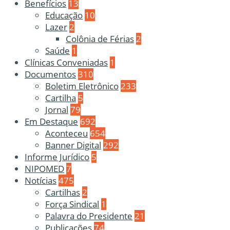
Benefícios
13
Educação
10
Lazer
2
Colônia de Férias
2
Saúde
1
Clínicas Conveniadas
1
Documentos
310
Boletim Eletrônico
233
Cartilha
5
Jornal
79
Em Destaque
692
Aconteceu
654
Banner Digital
292
Informe Jurídico
5
NIPOMED
7
Notícias
475
Cartilhas
2
Força Sindical
1
Palavra do Presidente
21
Publicações
74