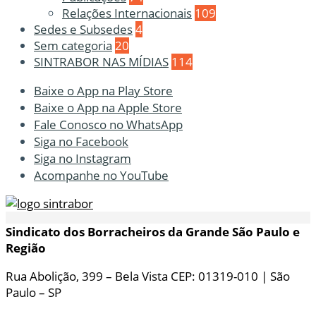
Relações Internacionais
109
Sedes e Subsedes
4
Sem categoria
20
SINTRABOR NAS MÍDIAS
114
Baixe o App na Play Store
Baixe o App na Apple Store
Fale Conosco no WhatsApp
Siga no Facebook
Siga no Instagram
Acompanhe no YouTube
Sindicato dos Borracheiros da Grande São Paulo e
Região
Rua Abolição, 399 – Bela Vista CEP: 01319-010 | São
Paulo – SP