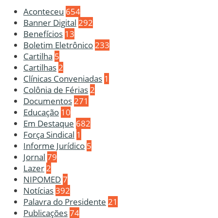
Aconteceu
654
Banner Digital
292
Benefícios
13
Boletim Eletrônico
233
Cartilha
5
Cartilhas
2
Clínicas Conveniadas
1
Colônia de Férias
2
Documentos
271
Educação
10
Em Destaque
682
Força Sindical
1
Informe Jurídico
5
Jornal
79
Lazer
2
NIPOMED
7
Notícias
392
Palavra do Presidente
21
Publicações
74