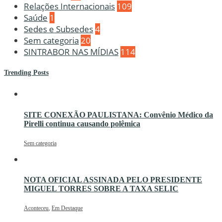
Relações Internacionais
109
Saúde
1
Sedes e Subsedes
4
Sem categoria
20
SINTRABOR NAS MÍDIAS
114
Trending Posts
SITE CONEXÃO PAULISTANA: Convênio Médico da
Pirelli continua causando polêmica
Sem categoria
NOTA OFICIAL ASSINADA PELO PRESIDENTE
MIGUEL TORRES SOBRE A TAXA SELIC
Aconteceu
,
Em Destaque