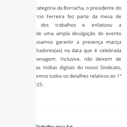
Em nome da categoria da Borracha, o presidente do
Sindicato Márcio Ferreira fez parte da mesa de
coordenação dos trabalhos e enfatizou a
necessidade de uma ampla divulgação do evento
para que possamos garantir a presença maciça
dos(as) trabalhadores(as) na data que é celebrada
em sua homenagem. Inclusive, não deixem de
acompanhar as mídias digitais do nosso Sindicato,
pois informaremos todos os detalhes relativos ao 1º
de Maio de 2025.
ANTERIOR
Música e Trabalho: ouça Art