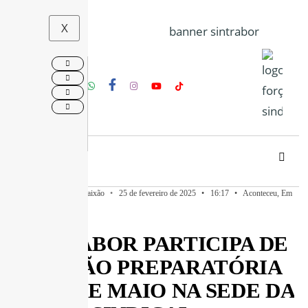
X
Publicado por
Valter Paixão
•
25 de fevereiro de 2025
•
16:17
•
Aconteceu
,
Em
Destaque
SINTRABOR PARTICIPA DE
REUNIÃO PREPARATÓRIA
DO 1º DE MAIO NA SEDE DA