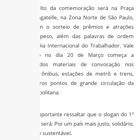
Já o ponto alto da comemoração será na Praça
Campo de Bagatelle, na Zona Norte de São Paulo,
contando com o sorteio de prêmios e atrações
musicais de peso, além das palavras de ordem
relativas ao Dia Internacional do Trabalhador. Vale
destacar que no dia 20 de Março começa a
distribuição dos materiais de convocação nos
terminais de ônibus, estações de metrô e trens,
além de outros pontos de grande circulação da
Região Metropolitana.
Também é importante ressaltar que o slogan do 1º
de Maio 2025 será: Por um país mais justo, solidário,
democrático e sustentável.