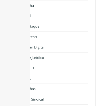
Cartilha
Jornal
Em Destaque
Aconteceu
Banner Digital
Informe Jurídico
NIPOMED
Notícias
Cartilhas
Força Sindical