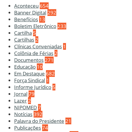
Aconteceu
654
Banner Digital
292
Benefícios
13
Boletim Eletrônico
233
Cartilha
5
Cartilhas
2
Clínicas Conveniadas
1
Colônia de Férias
2
Documentos
271
Educação
10
Em Destaque
682
Força Sindical
1
Informe Jurídico
5
Jornal
79
Lazer
2
NIPOMED
7
Notícias
392
Palavra do Presidente
21
Publicações
74