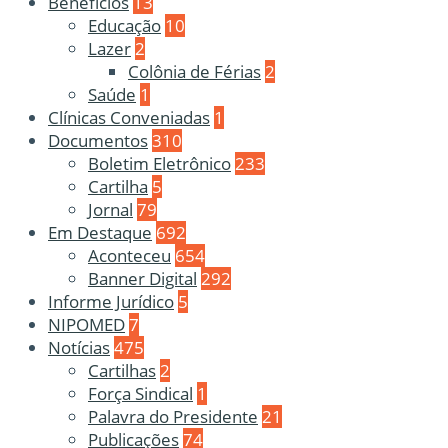
Benefícios
13
Educação
10
Lazer
2
Colônia de Férias
2
Saúde
1
Clínicas Conveniadas
1
Documentos
310
Boletim Eletrônico
233
Cartilha
5
Jornal
79
Em Destaque
692
Aconteceu
654
Banner Digital
292
Informe Jurídico
5
NIPOMED
7
Notícias
475
Cartilhas
2
Força Sindical
1
Palavra do Presidente
21
Publicações
74