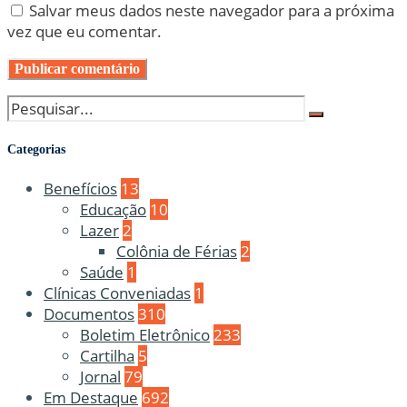
Salvar meus dados neste navegador para a próxima
vez que eu comentar.
Categorias
Benefícios
13
Educação
10
Lazer
2
Colônia de Férias
2
Saúde
1
Clínicas Conveniadas
1
Documentos
310
Boletim Eletrônico
233
Cartilha
5
Jornal
79
Em Destaque
692