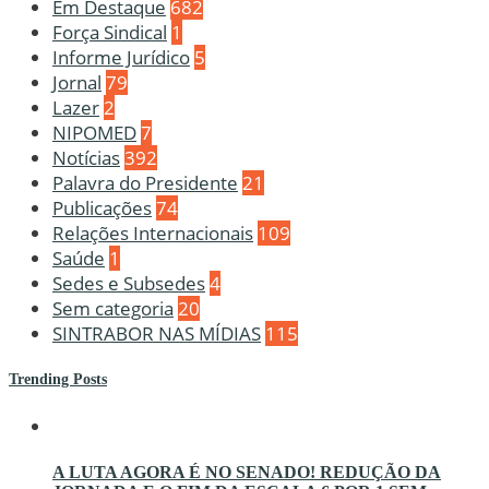
Em Destaque
682
Força Sindical
1
Informe Jurídico
5
Jornal
79
Lazer
2
NIPOMED
7
Notícias
392
Palavra do Presidente
21
Publicações
74
Relações Internacionais
109
Saúde
1
Sedes e Subsedes
4
Sem categoria
20
SINTRABOR NAS MÍDIAS
115
Trending Posts
A LUTA AGORA É NO SENADO! REDUÇÃO DA