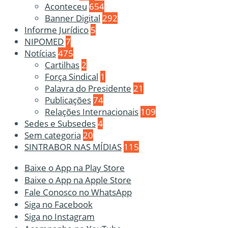
Aconteceu
654
Banner Digital
292
Informe Jurídico
5
NIPOMED
7
Notícias
475
Cartilhas
2
Força Sindical
1
Palavra do Presidente
21
Publicações
74
Relações Internacionais
109
Sedes e Subsedes
4
Sem categoria
20
SINTRABOR NAS MÍDIAS
115
Baixe o App na Play Store
Baixe o App na Apple Store
Fale Conosco no WhatsApp
Siga no Facebook
Siga no Instagram