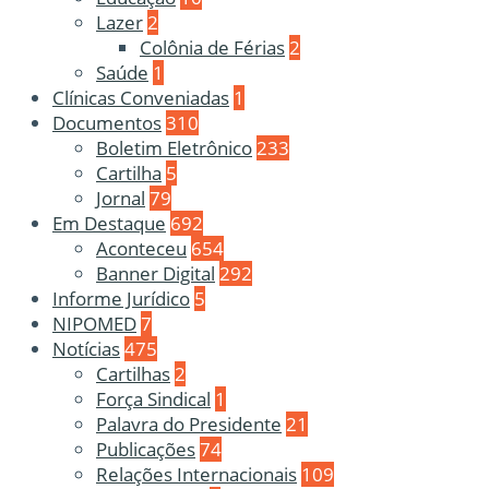
Lazer
2
Colônia de Férias
2
Saúde
1
Clínicas Conveniadas
1
Documentos
310
Boletim Eletrônico
233
Cartilha
5
Jornal
79
Em Destaque
692
Aconteceu
654
Banner Digital
292
Informe Jurídico
5
NIPOMED
7
Notícias
475
Cartilhas
2
Força Sindical
1
Palavra do Presidente
21
Publicações
74
Relações Internacionais
109