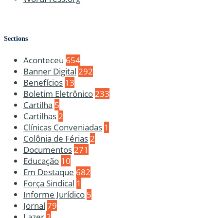
Sections
Aconteceu
654
Banner Digital
292
Benefícios
13
Boletim Eletrônico
233
Cartilha
5
Cartilhas
2
Clínicas Conveniadas
1
Colônia de Férias
2
Documentos
271
Educação
10
Em Destaque
682
Força Sindical
1
Informe Jurídico
5
Jornal
79
Lazer
2