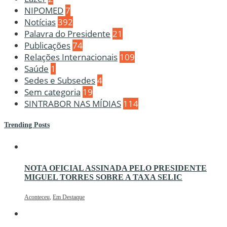
NIPOMED
7
Notícias
392
Palavra do Presidente
21
Publicações
74
Relações Internacionais
109
Saúde
1
Sedes e Subsedes
4
Sem categoria
19
SINTRABOR NAS MÍDIAS
114
Trending Posts
NOTA OFICIAL ASSINADA PELO PRESIDENTE
MIGUEL TORRES SOBRE A TAXA SELIC
Aconteceu
,
Em Destaque