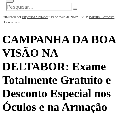
Publicado por
Imprensa Sintrabor
•
15 de maio de 2026
•
13:03
•
Boletim Eletrônico
,
Documentos
CAMPANHA DA BOA
VISÃO NA
DELTABOR: Exame
Totalmente Gratuito e
Desconto Especial nos
Óculos e na Armação