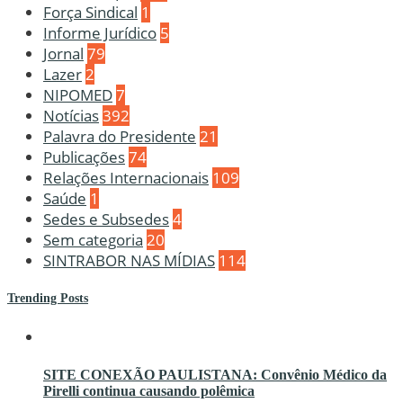
Força Sindical
1
Informe Jurídico
5
Jornal
79
Lazer
2
NIPOMED
7
Notícias
392
Palavra do Presidente
21
Publicações
74
Relações Internacionais
109
Saúde
1
Sedes e Subsedes
4
Sem categoria
20
SINTRABOR NAS MÍDIAS
114
Trending Posts
SITE CONEXÃO PAULISTANA: Convênio Médico da
Pirelli continua causando polêmica