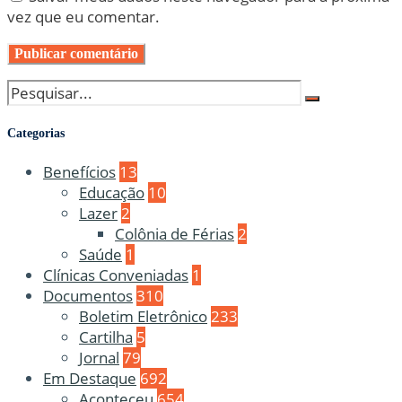
vez que eu comentar.
Categorias
Benefícios
13
Educação
10
Lazer
2
Colônia de Férias
2
Saúde
1
Clínicas Conveniadas
1
Documentos
310
Boletim Eletrônico
233
Cartilha
5
Jornal
79
Em Destaque
692
Aconteceu
654