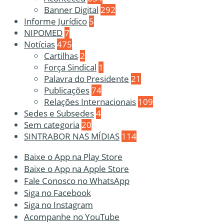
Banner Digital
292
Informe Jurídico
5
NIPOMED
7
Notícias
475
Cartilhas
2
Força Sindical
1
Palavra do Presidente
21
Publicações
74
Relações Internacionais
109
Sedes e Subsedes
4
Sem categoria
20
SINTRABOR NAS MÍDIAS
114
Baixe o App na Play Store
Baixe o App na Apple Store
Fale Conosco no WhatsApp
Siga no Facebook
Siga no Instagram
Acompanhe no YouTube