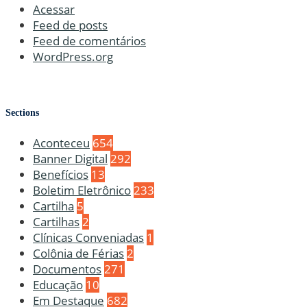
Acessar
Feed de posts
Feed de comentários
WordPress.org
Sections
Aconteceu
654
Banner Digital
292
Benefícios
13
Boletim Eletrônico
233
Cartilha
5
Cartilhas
2
Clínicas Conveniadas
1
Colônia de Férias
2
Documentos
271
Educação
10
Em Destaque
682