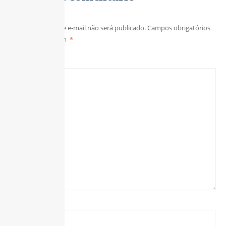
O seu endereço de e-mail não será publicado.
Campos obrigatórios
são marcados com
*
Comentário
*
Nome
*