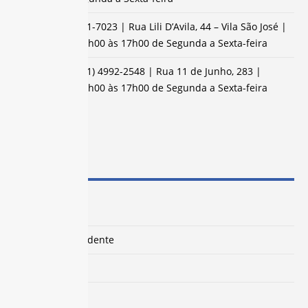
Jacareí:
(12) 3951-7023 | Rua Lili D’Avila, 44 – Vila São José |
Atendimento:
8h00 às 17h00 de Segunda a Sexta-feira
Santo André:
(11) 4992-2548 | Rua 11 de Junho, 283 |
Atendimento:
8h00 às 17h00 de Segunda a Sexta-feira
MAPA DO SITE
O Sindicato
Palavra do Presidente
Departamentos
Benefícios