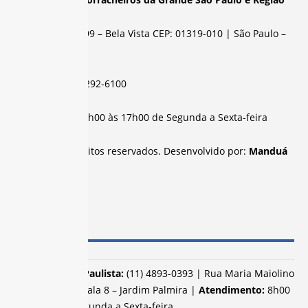
Rua Abolição, 399 – Bela Vista CEP: 01319-010 | São Paulo –
SP
Telefone:
(11) 3292-6100
Atendimento:
8h00 às 17h00 de Segunda a Sexta-feira
Todos os direitos reservados. Desenvolvido por:
Manduá
SUBSEDES
Campo Limpo Paulista:
(11) 4893-0393 | Rua Maria Maiolino
de Souza, 40 – Sala 8 – Jardim Palmira |
Atendimento:
8h00
às 17h00 de Segunda a Sexta-feira